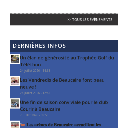
>> TOUS LES ÉVÈNEMENTS
DERNIÈRES INFOS
Un élan de générosité au Trophée Golf du
Téléthon
24 juillet 2026 - 14:33
Les Vendredis de Beaucaire font peau
neuve !
24 juillet 2026 - 12:44
Une fin de saison conviviale pour le club
Courir à Beaucaire
7 juillet 2026 - 08:50
𝐋𝐞𝐬 𝐚𝐫𝐞̀𝐧𝐞𝐬 𝐝𝐞 𝐁𝐞𝐚𝐮𝐜𝐚𝐢𝐫𝐞 𝐚𝐜𝐜𝐮𝐞𝐢𝐥𝐥𝐞𝐧𝐭 𝐥𝐞𝐬