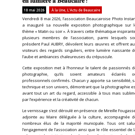
𝐞𝐧 𝐥𝐮𝐦𝐢𝐞̀𝐫𝐞 𝐚̀ 𝐁𝐞𝐚𝐮𝐜𝐚𝐢𝐫𝐞 !
18 mai 2026
À la Une
,
L'Actu de Beaucaire
Vendredi 8 mai 2026, l’association Beaucairoise Photo Insta
a inauguré sa nouvelle exposition photographique sur l
thème « Matin ou soir ». À travers cette thématique inspirant
plusieurs membres de l’association, parmi lesquels so
président Paul AUBRY, dévoilent leurs œuvres et offrent au
visiteurs des regards singuliers, entre lumière naissante 
l’aube et ambiances chaleureuses du crépuscule.
Cette exposition met à l’honneur le talent de passionnés d
photographie, qu’ils soient amateurs éclairés o
professionnels confirmés. Chacun y apporte sa sensibilité, 
technique et son univers, démontrant que la photographie e
avant tout un art du regard, accessible à tous mais sublim
par l’expérience et la créativité de chacun.
Le vernissage s’est déroulé en présence de Mireille Fougass
adjointe au Maire déléguée à la culture, accompagnée d
nombreux élus de la majorité municipale. Tous ont salu
l’engagement de l’association ainsi que le rôle essentiel de 