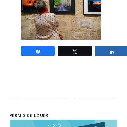
Partagez
Tweetez
Parta
PERMIS DE LOUER