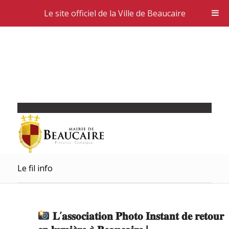
Le site officiel de la Ville de Beaucaire
Le fil info
𝐋’𝐚𝐬𝐬𝐨𝐜𝐢𝐚𝐭𝐢𝐨𝐧 𝐏𝐡𝐨𝐭𝐨 𝐈𝐧𝐬𝐭𝐚𝐧𝐭 𝐝𝐞 𝐫𝐞𝐭𝐨𝐮𝐫