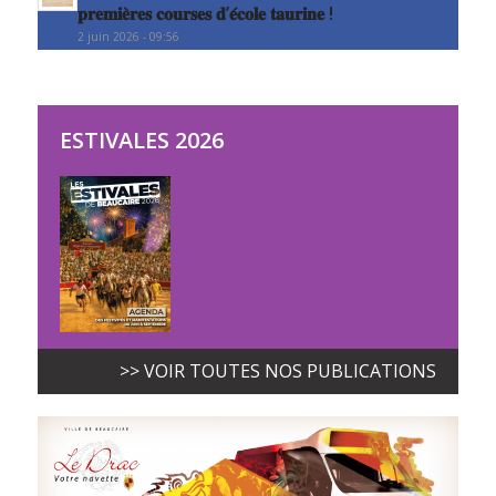
𝐩𝐫𝐞𝐦𝐢𝐞̀𝐫𝐞𝐬 𝐜𝐨𝐮𝐫𝐬𝐞𝐬 𝐝’𝐞́𝐜𝐨𝐥𝐞 𝐭𝐚𝐮𝐫𝐢𝐧𝐞 !
2 juin 2026 - 09:56
ESTIVALES 2026
>> VOIR TOUTES NOS PUBLICATIONS