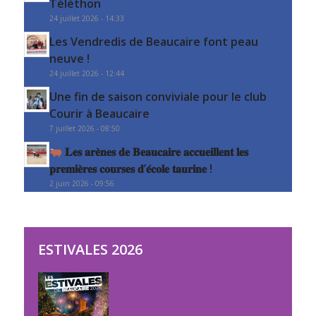
Téléthon
24 juillet 2026 - 14:33
Les Vendredis de Beaucaire font peau
neuve !
24 juillet 2026 - 12:44
Une fin de saison conviviale pour le club
Courir à Beaucaire
7 juillet 2026 - 08:50
𝐋𝐞𝐬 𝐚𝐫𝐞̀𝐧𝐞𝐬 𝐝𝐞 𝐁𝐞𝐚𝐮𝐜𝐚𝐢𝐫𝐞 𝐚𝐜𝐜𝐮𝐞𝐢𝐥𝐥𝐞𝐧𝐭 𝐥𝐞𝐬
𝐩𝐫𝐞𝐦𝐢𝐞̀𝐫𝐞𝐬 𝐜𝐨𝐮𝐫𝐬𝐞𝐬 𝐝’𝐞́𝐜𝐨𝐥𝐞 𝐭𝐚𝐮𝐫𝐢𝐧𝐞 !
2 juin 2026 - 09:56
ESTIVALES 2026