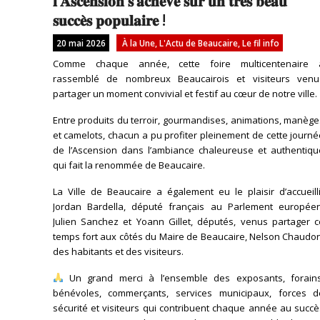
𝐥’𝐀𝐬𝐜𝐞𝐧𝐬𝐢𝐨𝐧 𝐬’𝐚𝐜𝐡𝐞̀𝐯𝐞 𝐬𝐮𝐫 𝐮𝐧 𝐭𝐫𝐞̀𝐬 𝐛𝐞𝐚𝐮
𝐬𝐮𝐜𝐜𝐞̀𝐬 𝐩𝐨𝐩𝐮𝐥𝐚𝐢𝐫𝐞 !
20 mai 2026
À la Une
,
L'Actu de Beaucaire
,
Le fil info
Comme chaque année, cette foire multicentenaire 
rassemblé de nombreux Beaucairois et visiteurs venu
partager un moment convivial et festif au cœur de notre ville.
Entre produits du terroir, gourmandises, animations, manèg
et camelots, chacun a pu profiter pleinement de cette journ
de l’Ascension dans l’ambiance chaleureuse et authentiqu
qui fait la renommée de Beaucaire.
La Ville de Beaucaire a également eu le plaisir d’accueill
Jordan Bardella, député français au Parlement européen
Julien Sanchez et Yoann Gillet, députés, venus partager c
temps fort aux côtés du Maire de Beaucaire, Nelson Chaudon
des habitants et des visiteurs.
Un grand merci à l’ensemble des exposants, forains
bénévoles, commerçants, services municipaux, forces d
sécurité et visiteurs qui contribuent chaque année au succ