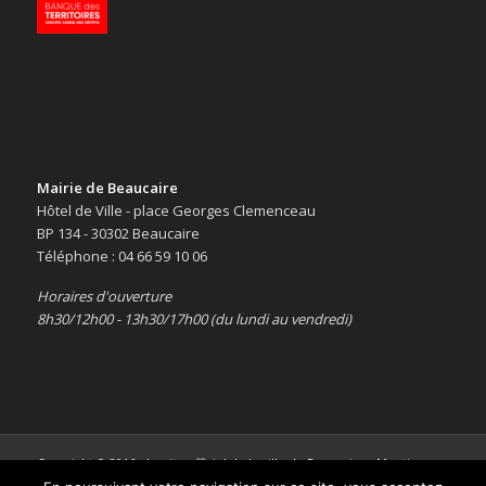
Mairie de Beaucaire
Hôtel de Ville - place Georges Clemenceau
BP 134 - 30302 Beaucaire
Téléphone : 04 66 59 10 06
Horaires d'ouverture
8h30/12h00 - 13h30/17h00 (du lundi au vendredi)
Copyright © 2016 -
Le site officiel de la ville de Beaucaire
-
Mentions
légales