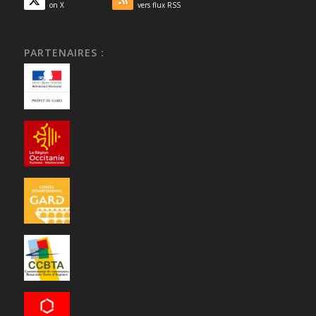
on X
vers flux RSS
PARTENAIRES :