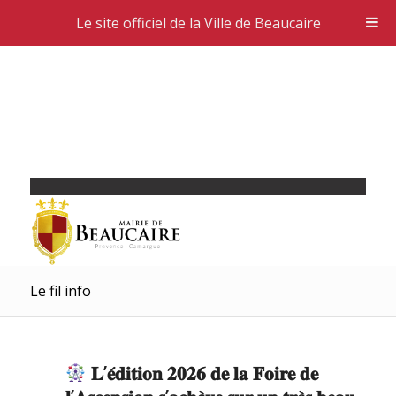
Le site officiel de la Ville de Beaucaire
Le fil info
𝐋’𝐞́𝐝𝐢𝐭𝐢𝐨𝐧 𝟐𝟎𝟐𝟔 𝐝𝐞 𝐥𝐚 𝐅𝐨𝐢𝐫𝐞 𝐝𝐞