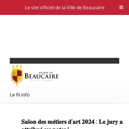
Le site officiel de la Ville de Beaucaire
Le fil info
𝐒𝐚𝐥𝐨𝐧 𝐝𝐞𝐬 𝐦𝐞́𝐭𝐢𝐞𝐫𝐬 𝐝’𝐚𝐫𝐭 𝟐𝟎𝟐𝟒 : 𝐋𝐞 𝐣𝐮𝐫𝐲 𝐚