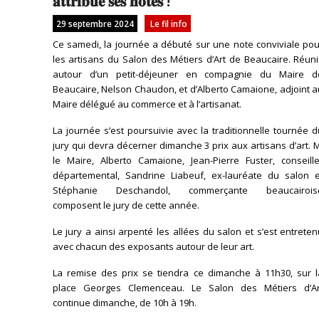
𝐚𝐭𝐭𝐫𝐢𝐛𝐮𝐞́ 𝐬𝐞𝐬 𝐧𝐨𝐭𝐞𝐬 !
29 septembre 2024
Le fil info
Ce samedi, la journée a débuté sur une note conviviale pou
les artisans du Salon des Métiers d’Art de Beaucaire. Réun
autour d’un petit-déjeuner en compagnie du Maire d
Beaucaire, Nelson Chaudon, et d’Alberto Camaione, adjoint 
Maire délégué au commerce et à l’artisanat.
La journée s’est poursuivie avec la traditionnelle tournée 
jury qui devra décerner dimanche 3 prix aux artisans d’art. 
le Maire, Alberto Camaione, Jean-Pierre Fuster, conseille
départemental, Sandrine Liabeuf, ex-lauréate du salon e
Stéphanie Deschandol, commerçante beaucairois
composent le jury de cette année.
Le jury a ainsi arpenté les allées du salon et s’est entrete
avec chacun des exposants autour de leur art.
La remise des prix se tiendra ce dimanche à 11h30, sur l
place Georges Clemenceau. Le Salon des Métiers d’Ar
continue dimanche, de 10h à 19h.