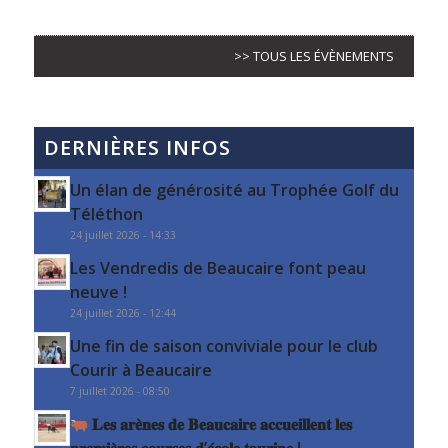
>> TOUS LES ÉVÈNEMENTS
DERNIÈRES INFOS
Un élan de générosité au Trophée Golf du
Téléthon
24 juillet 2026 - 14:33
Les Vendredis de Beaucaire font peau
neuve !
24 juillet 2026 - 12:44
Une fin de saison conviviale pour le club
Courir à Beaucaire
7 juillet 2026 - 08:50
𝐋𝐞𝐬 𝐚𝐫𝐞̀𝐧𝐞𝐬 𝐝𝐞 𝐁𝐞𝐚𝐮𝐜𝐚𝐢𝐫𝐞 𝐚𝐜𝐜𝐮𝐞𝐢𝐥𝐥𝐞𝐧𝐭 𝐥𝐞𝐬
𝐩𝐫𝐞𝐦𝐢𝐞̀𝐫𝐞𝐬 𝐜𝐨𝐮𝐫𝐬𝐞𝐬 𝐝’𝐞́𝐜𝐨𝐥𝐞 𝐭𝐚𝐮𝐫𝐢𝐧𝐞 !