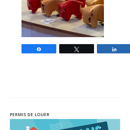
Partagez
Tweetez
Parta
PERMIS DE LOUER