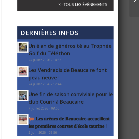
>> TOUS LES ÉVÈNEMENTS
DERNIÈRES INFOS
Un élan de générosité au Trophée
Golf du Téléthon
24 juillet 2026 - 14:33
Les Vendredis de Beaucaire font
peau neuve !
24 juillet 2026 - 12:44
Une fin de saison conviviale pour le
club Courir à Beaucaire
7 juillet 2026 - 08:50
𝐋𝐞𝐬 𝐚𝐫𝐞̀𝐧𝐞𝐬 𝐝𝐞 𝐁𝐞𝐚𝐮𝐜𝐚𝐢𝐫𝐞 𝐚𝐜𝐜𝐮𝐞𝐢𝐥𝐥𝐞𝐧𝐭
𝐥𝐞𝐬 𝐩𝐫𝐞𝐦𝐢𝐞̀𝐫𝐞𝐬 𝐜𝐨𝐮𝐫𝐬𝐞𝐬 𝐝’𝐞́𝐜𝐨𝐥𝐞 𝐭𝐚𝐮𝐫𝐢𝐧𝐞 !
2 juin 2026 - 09:56