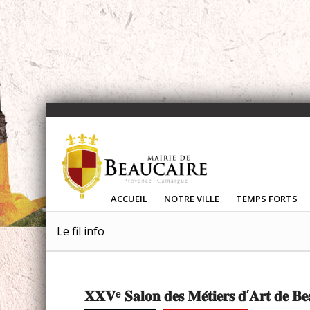
ACCUEIL
NOTRE VILLE
TEMPS FORTS
Le fil info
𝐗𝐗𝐕ᵉ 𝐒𝐚𝐥𝐨𝐧 𝐝𝐞𝐬 𝐌𝐞́𝐭𝐢𝐞𝐫𝐬 𝐝’𝐀𝐫𝐭 𝐝𝐞 𝐁𝐞𝐚𝐮