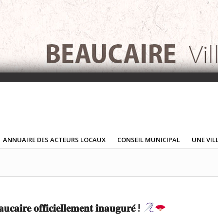
ANNUAIRE DES ACTEURS LOCAUX
CONSEIL MUNICIPAL
UNE VIL
𝐜𝐚𝐢𝐫𝐞 𝐨𝐟𝐟𝐢𝐜𝐢𝐞𝐥𝐥𝐞𝐦𝐞𝐧𝐭 𝐢𝐧𝐚𝐮𝐠𝐮𝐫𝐞́ !