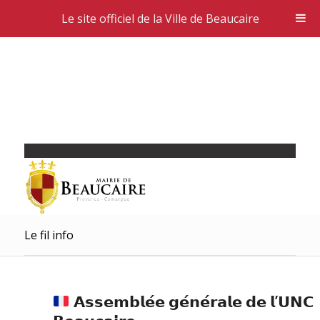
Le site officiel de la Ville de Beaucaire
Le fil info
𝗔𝘀𝘀𝗲𝗺𝗯𝗹𝗲́𝗲 𝗴𝗲́𝗻𝗲́𝗿𝗮𝗹𝗲 𝗱𝗲 𝗹’𝗨𝗡𝗖