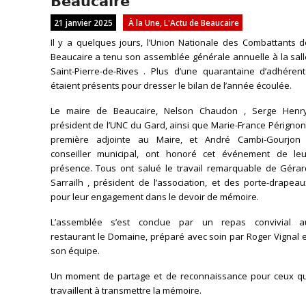
𝗕𝗲𝗮𝘂𝗰𝗮𝗶𝗿𝗲
21 janvier 2025
À la Une
,
L'Actu de Beaucaire
Il y a quelques jours, l’Union Nationale des Combattants d
Beaucaire a tenu son assemblée générale annuelle à la sall
Saint-Pierre-de-Rives . Plus d’une quarantaine d’adhérent
étaient présents pour dresser le bilan de l’année écoulée.
Le maire de Beaucaire, Nelson Chaudon , Serge Henry
président de l’UNC du Gard, ainsi que Marie-France Pérignon
première adjointe au Maire, et André Cambi-Gourjon 
conseiller municipal, ont honoré cet événement de leu
présence. Tous ont salué le travail remarquable de Gérar
Sarrailh , président de l’association, et des porte-drapea
pour leur engagement dans le devoir de mémoire.
L’assemblée s’est conclue par un repas convivial a
restaurant le Domaine, préparé avec soin par Roger Vignal 
son équipe.
Un moment de partage et de reconnaissance pour ceux qu
travaillent à transmettre la mémoire.