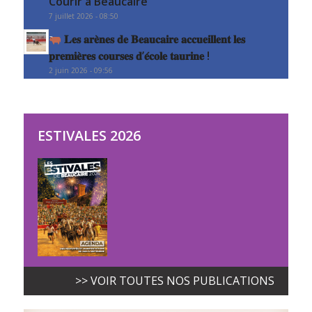
Courir à Beaucaire
7 juillet 2026 - 08:50
𝐋𝐞𝐬 𝐚𝐫𝐞̀𝐧𝐞𝐬 𝐝𝐞 𝐁𝐞𝐚𝐮𝐜𝐚𝐢𝐫𝐞 𝐚𝐜𝐜𝐮𝐞𝐢𝐥𝐥𝐞𝐧𝐭 𝐥𝐞𝐬
𝐩𝐫𝐞𝐦𝐢𝐞̀𝐫𝐞𝐬 𝐜𝐨𝐮𝐫𝐬𝐞𝐬 𝐝’𝐞́𝐜𝐨𝐥𝐞 𝐭𝐚𝐮𝐫𝐢𝐧𝐞 !
2 juin 2026 - 09:56
ESTIVALES 2026
>> VOIR TOUTES NOS PUBLICATIONS