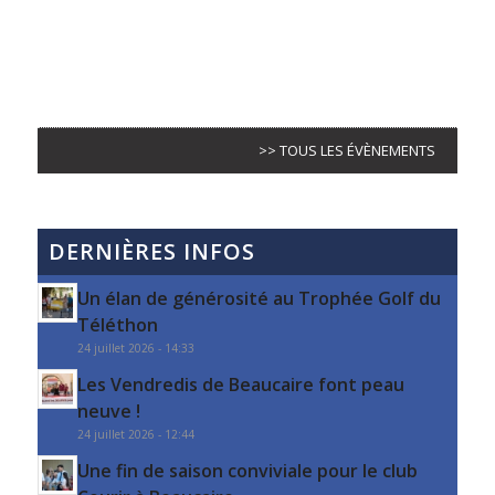
>> TOUS LES ÉVÈNEMENTS
DERNIÈRES INFOS
Un élan de générosité au Trophée Golf du
Téléthon
24 juillet 2026 - 14:33
Les Vendredis de Beaucaire font peau
neuve !
24 juillet 2026 - 12:44
Une fin de saison conviviale pour le club