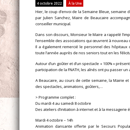
4 octobre 2022
À la Une
Hier, le coup d’envoi de la Semaine Bleue, semaine 
par Julien Sanchez, Maire de Beaucaire accompagné
conseiller municipal.
Dans son discours, Monsieur le Maire a rappelé l’im
l’ensemble des associations qui œuvrent à nouveau c
Il a également remercié le personnel des hôpitaux 
toute l’année auprès de nos seniors tout en les félici
Autour d’un goûter et d’un spectacle « 100% » présenté
participation de la FNATH, les aînés ont pu passer un
A Beaucaire, au cours de cette semaine, la Mairie e
des spectacles, animations, goûters,…
> Programme complet :
Du mardi 4 au samedi 8 octobre
Des ateliers d’initiation à internet et à la messagerie
Mardi 4 octobre – 14h
Animation dansante offerte par le Secours Popula