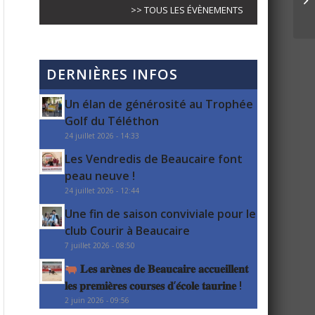
>> TOUS LES ÉVÈNEMENTS
DERNIÈRES INFOS
Un élan de générosité au Trophée
Golf du Téléthon
24 juillet 2026 - 14:33
Les Vendredis de Beaucaire font
peau neuve !
24 juillet 2026 - 12:44
Une fin de saison conviviale pour le
club Courir à Beaucaire
7 juillet 2026 - 08:50
𝐋𝐞𝐬 𝐚𝐫𝐞̀𝐧𝐞𝐬 𝐝𝐞 𝐁𝐞𝐚𝐮𝐜𝐚𝐢𝐫𝐞 𝐚𝐜𝐜𝐮𝐞𝐢𝐥𝐥𝐞𝐧𝐭
𝐥𝐞𝐬 𝐩𝐫𝐞𝐦𝐢𝐞̀𝐫𝐞𝐬 𝐜𝐨𝐮𝐫𝐬𝐞𝐬 𝐝’𝐞́𝐜𝐨𝐥𝐞 𝐭𝐚𝐮𝐫𝐢𝐧𝐞 !
2 juin 2026 - 09:56