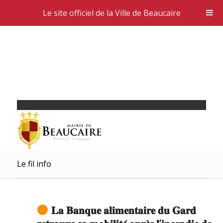
Le site officiel de la Ville de Beaucaire
Le fil info
𝐋𝐚 𝐁𝐚𝐧𝐪𝐮𝐞 𝐚𝐥𝐢𝐦𝐞𝐧𝐭𝐚𝐢𝐫𝐞 𝐝𝐮 𝐆𝐚𝐫𝐝