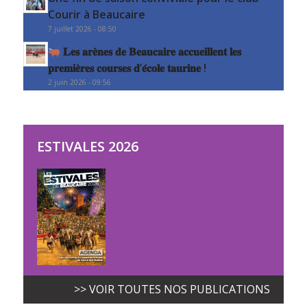
Courir à Beaucaire
7 juillet 2026 - 08:50
𝐋𝐞𝐬 𝐚𝐫𝐞̀𝐧𝐞𝐬 𝐝𝐞 𝐁𝐞𝐚𝐮𝐜𝐚𝐢𝐫𝐞 𝐚𝐜𝐜𝐮𝐞𝐢𝐥𝐥𝐞𝐧𝐭 𝐥𝐞𝐬
𝐩𝐫𝐞𝐦𝐢𝐞̀𝐫𝐞𝐬 𝐜𝐨𝐮𝐫𝐬𝐞𝐬 𝐝’𝐞́𝐜𝐨𝐥𝐞 𝐭𝐚𝐮𝐫𝐢𝐧𝐞 !
2 juin 2026 - 09:56
ESTIVALES 2026
>> VOIR TOUTES NOS PUBLICATIONS