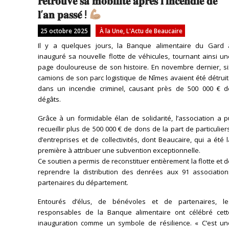
𝐫𝐞𝐭𝐫𝐨𝐮𝐯𝐞 𝐬𝐚 𝐦𝐨𝐛𝐢𝐥𝐢𝐭𝐞́ 𝐚𝐩𝐫𝐞̀𝐬 𝐥’𝐢𝐧𝐜𝐞𝐧𝐝𝐢𝐞 𝐝𝐞
𝐥’𝐚𝐧 𝐩𝐚𝐬𝐬𝐞́ !
25 octobre 2025
À la Une
,
L'Actu de Beaucaire
Il y a quelques jours, la Banque alimentaire du Gard 
inauguré sa nouvelle flotte de véhicules, tournant ainsi u
page douloureuse de son histoire. En novembre dernier, si
camions de son parc logistique de Nîmes avaient été détrui
dans un incendie criminel, causant près de 500 000 € d
dégâts.
Grâce à un formidable élan de solidarité, l’association a 
recueillir plus de 500 000 € de dons de la part de particulier
d’entreprises et de collectivités, dont Beaucaire, qui a été 
première à attribuer une subvention exceptionnelle.
Ce soutien a permis de reconstituer entièrement la flotte et 
reprendre la distribution des denrées aux 91 association
partenaires du département.
Entourés d’élus, de bénévoles et de partenaires, le
responsables de la Banque alimentaire ont célébré cett
inauguration comme un symbole de résilience. « C’est un