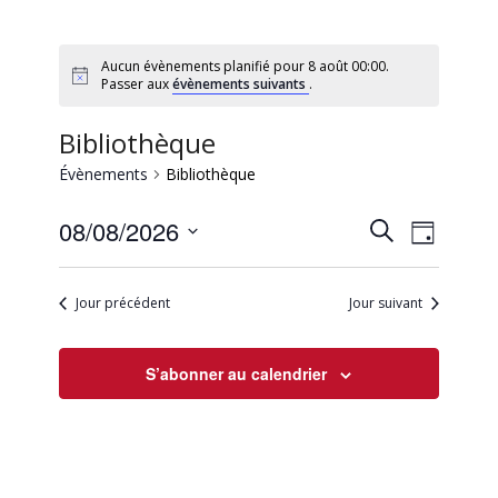
Aucun évènements planifié pour 8 août 00:00.
Passer aux
évènements suivants
.
Bibliothèque
Évènements
Bibliothèque
Recherc
Naviga
08/08/2026
Recherche
Jour
de
et
Sélectionnez
vues
une
navigati
Évène
Jour précédent
Jour suivant
date.
de
vues
S’abonner au calendrier
Évèneme