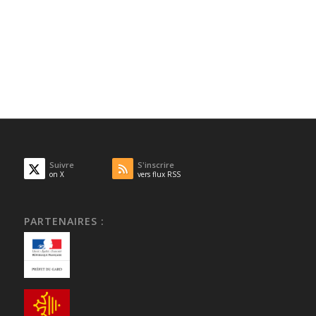
Suivre
S'inscrire
on X
vers flux RSS
PARTENAIRES :