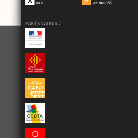
on X
vers flux RSS
PARTENAIRES :