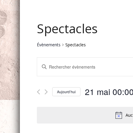
Spectacles
Évènements
Spectacles
Recherche
Saisir
et
mot-
navigation
clé.
Rechercher
de
21 mai 00:0
Évènements
Aujourd’hui
vues
par
Sélectionnez
mot-
Évènements
une
clé.
date.
Auc