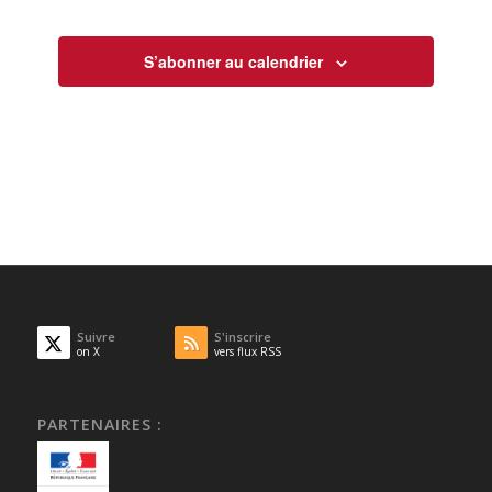
S’abonner au calendrier
Suivre
S'inscrire
on X
vers flux RSS
PARTENAIRES :