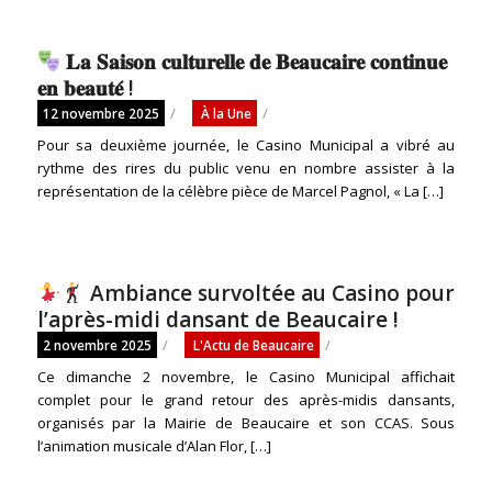
𝐋𝐚 𝐒𝐚𝐢𝐬𝐨𝐧 𝐜𝐮𝐥𝐭𝐮𝐫𝐞𝐥𝐥𝐞 𝐝𝐞 𝐁𝐞𝐚𝐮𝐜𝐚𝐢𝐫𝐞 𝐜𝐨𝐧𝐭𝐢𝐧𝐮𝐞
𝐞𝐧 𝐛𝐞𝐚𝐮𝐭𝐞́ !
/
/
12 novembre 2025
À la Une
Pour sa deuxième journée, le Casino Municipal a vibré au
rythme des rires du public venu en nombre assister à la
représentation de la célèbre pièce de Marcel Pagnol, « La […]
Ambiance survoltée au Casino pour
l’après-midi dansant de Beaucaire !
/
/
2 novembre 2025
L'Actu de Beaucaire
Ce dimanche 2 novembre, le Casino Municipal affichait
complet pour le grand retour des après-midis dansants,
organisés par la Mairie de Beaucaire et son CCAS. Sous
l’animation musicale d’Alan Flor, […]