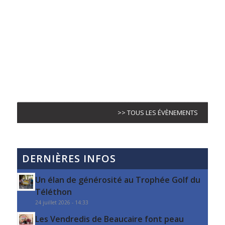
>> TOUS LES ÉVÈNEMENTS
DERNIÈRES INFOS
Un élan de générosité au Trophée Golf du
Téléthon
24 juillet 2026 - 14:33
Les Vendredis de Beaucaire font peau