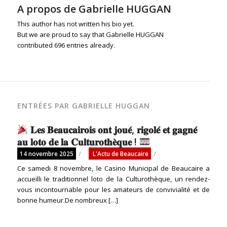
A propos de
Gabrielle HUGGAN
This author has not written his bio yet.
But we are proud to say that
Gabrielle HUGGAN
contributed 696 entries already.
ENTRÉES PAR GABRIELLE HUGGAN
𝐋𝐞𝐬 𝐁𝐞𝐚𝐮𝐜𝐚𝐢𝐫𝐨𝐢𝐬 𝐨𝐧𝐭 𝐣𝐨𝐮𝐞́, 𝐫𝐢𝐠𝐨𝐥𝐞́ 𝐞𝐭 𝐠𝐚𝐠𝐧𝐞́
𝐚𝐮 𝐥𝐨𝐭𝐨 𝐝𝐞 𝐥𝐚 𝐂𝐮𝐥𝐭𝐮𝐫𝐨𝐭𝐡𝐞̀𝐪𝐮𝐞 !
/
/
14 novembre 2025
L'Actu de Beaucaire
Ce samedi 8 novembre, le Casino Municipal de Beaucaire a
accueilli le traditionnel loto de la Culturothèque, un rendez-
vous incontournable pour les amateurs de convivialité et de
bonne humeur.De nombreux […]