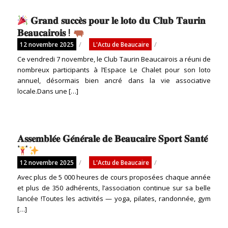
𝐆𝐫𝐚𝐧𝐝 𝐬𝐮𝐜𝐜𝐞̀𝐬 𝐩𝐨𝐮𝐫 𝐥𝐞 𝐥𝐨𝐭𝐨 𝐝𝐮 𝐂𝐥𝐮𝐛 𝐓𝐚𝐮𝐫𝐢𝐧
𝐁𝐞𝐚𝐮𝐜𝐚𝐢𝐫𝐨𝐢𝐬 !
/
/
12 novembre 2025
L'Actu de Beaucaire
Ce vendredi 7 novembre, le Club Taurin Beaucairois a réuni de
nombreux participants à l’Espace Le Chalet pour son loto
annuel, désormais bien ancré dans la vie associative
locale.Dans une […]
𝐀𝐬𝐬𝐞𝐦𝐛𝐥𝐞́𝐞 𝐆𝐞́𝐧𝐞́𝐫𝐚𝐥𝐞 𝐝𝐞 𝐁𝐞𝐚𝐮𝐜𝐚𝐢𝐫𝐞 𝐒𝐩𝐨𝐫𝐭 𝐒𝐚𝐧𝐭𝐞́
/
/
12 novembre 2025
L'Actu de Beaucaire
Avec plus de 5 000 heures de cours proposées chaque année
et plus de 350 adhérents, l’association continue sur sa belle
lancée !Toutes les activités — yoga, pilates, randonnée, gym
[…]