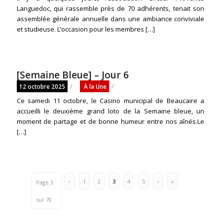
Languedoc, qui rassemble près de 70 adhérents, tenait son
assemblée générale annuelle dans une ambiance conviviale
et studieuse. L’occasion pour les membres […]
[Semaine Bleue] – Jour 6
/
/
12 octobre 2025
À la Une
Ce samedi 11 octobre, le Casino municipal de Beaucaire a
accueilli le deuxième grand loto de la Semaine bleue, un
moment de partage et de bonne humeur entre nos aînés.Le
[…]
‹
1
2
3
4
5
›
»
Page 3
sur 70