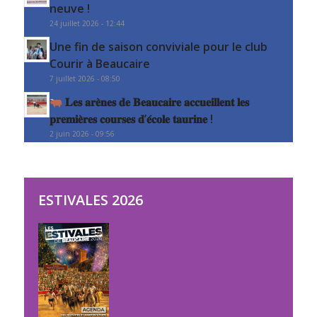
neuve !
24 juillet 2026 - 12:44
Une fin de saison conviviale pour le club
Courir à Beaucaire
7 juillet 2026 - 08:50
𝐋𝐞𝐬 𝐚𝐫𝐞̀𝐧𝐞𝐬 𝐝𝐞 𝐁𝐞𝐚𝐮𝐜𝐚𝐢𝐫𝐞 𝐚𝐜𝐜𝐮𝐞𝐢𝐥𝐥𝐞𝐧𝐭 𝐥𝐞𝐬
𝐩𝐫𝐞𝐦𝐢𝐞̀𝐫𝐞𝐬 𝐜𝐨𝐮𝐫𝐬𝐞𝐬 𝐝’𝐞́𝐜𝐨𝐥𝐞 𝐭𝐚𝐮𝐫𝐢𝐧𝐞 !
2 juin 2026 - 09:56
ESTIVALES 2026