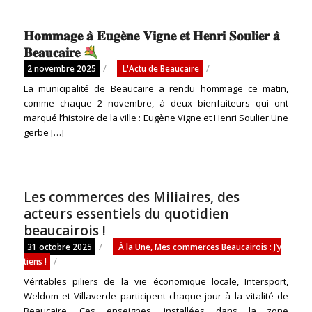
𝐇𝐨𝐦𝐦𝐚𝐠𝐞 𝐚̀ 𝐄𝐮𝐠𝐞̀𝐧𝐞 𝐕𝐢𝐠𝐧𝐞 𝐞𝐭 𝐇𝐞𝐧𝐫𝐢 𝐒𝐨𝐮𝐥𝐢𝐞𝐫 𝐚̀
𝐁𝐞𝐚𝐮𝐜𝐚𝐢𝐫𝐞
/
/
2 novembre 2025
L'Actu de Beaucaire
La municipalité de Beaucaire a rendu hommage ce matin,
comme chaque 2 novembre, à deux bienfaiteurs qui ont
marqué l’histoire de la ville : Eugène Vigne et Henri Soulier.Une
gerbe […]
Les commerces des Miliaires, des
acteurs essentiels du quotidien
beaucairois !
/
31 octobre 2025
À la Une
,
Mes commerces Beaucairois : J’y
/
tiens !
Véritables piliers de la vie économique locale, Intersport,
Weldom et Villaverde participent chaque jour à la vitalité de
Beaucaire. Ces enseignes, installées dans la zone