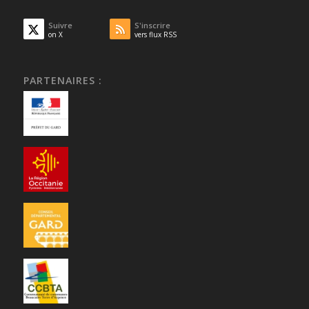
Suivre
S'inscrire
on X
vers flux RSS
PARTENAIRES :