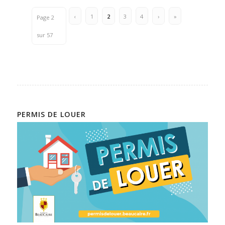
‹
1
2
3
4
›
»
Page 2
sur 57
PERMIS DE LOUER