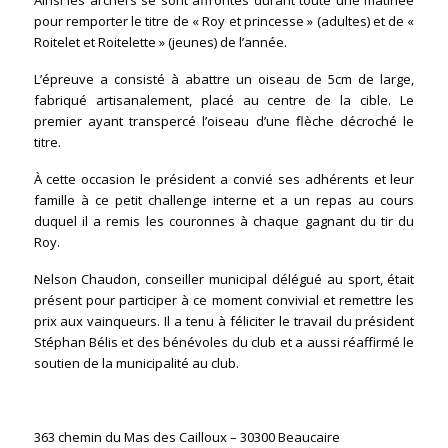
Ainsi les archers se sont affrontés durant toute une matinée
pour remporter le titre de « Roy et princesse » (adultes) et de «
Roitelet et Roitelette » (jeunes) de l’année.
L’épreuve a consisté à abattre un oiseau de 5cm de large,
fabriqué artisanalement, placé au centre de la cible. Le
premier ayant transpercé l’oiseau d’une flèche décroché le
titre.
À cette occasion le président a convié ses adhérents et leur
famille à ce petit challenge interne et a un repas au cours
duquel il a remis les couronnes à chaque gagnant du tir du
Roy.
Nelson Chaudon, conseiller municipal délégué au sport, était
présent pour participer à ce moment convivial et remettre les
prix aux vainqueurs. Il a tenu à féliciter le travail du président
Stéphan Bélis et des bénévoles du club et a aussi réaffirmé le
soutien de la municipalité au club.
363 chemin du Mas des Cailloux – 30300 Beaucaire