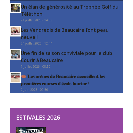
Un élan de générosité au Trophée Golf du
Téléthon
24 juillet 2026 - 14:33
Les Vendredis de Beaucaire font peau
neuve !
24 juillet 2026 - 12:44
Une fin de saison conviviale pour le club
Courir à Beaucaire
7 juillet 2026 - 08:50
𝐋𝐞𝐬 𝐚𝐫𝐞̀𝐧𝐞𝐬 𝐝𝐞 𝐁𝐞𝐚𝐮𝐜𝐚𝐢𝐫𝐞 𝐚𝐜𝐜𝐮𝐞𝐢𝐥𝐥𝐞𝐧𝐭 𝐥𝐞𝐬
𝐩𝐫𝐞𝐦𝐢𝐞̀𝐫𝐞𝐬 𝐜𝐨𝐮𝐫𝐬𝐞𝐬 𝐝’𝐞́𝐜𝐨𝐥𝐞 𝐭𝐚𝐮𝐫𝐢𝐧𝐞 !
2 juin 2026 - 09:56
ESTIVALES 2026