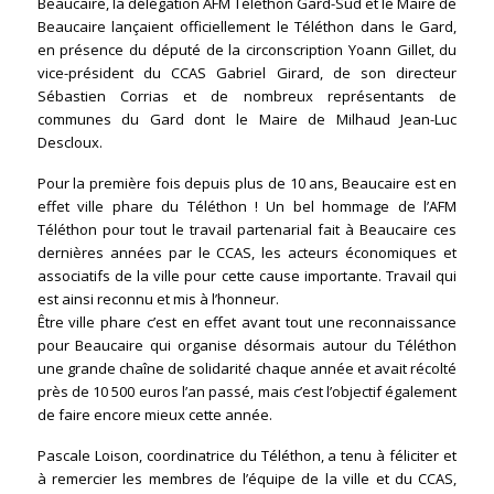
Beaucaire, la délégation AFM Téléthon Gard-Sud et le Maire de
Beaucaire lançaient officiellement le Téléthon dans le Gard,
en présence du député de la circonscription Yoann Gillet, du
vice-président du CCAS Gabriel Girard, de son directeur
Sébastien Corrias et de nombreux représentants de
communes du Gard dont le Maire de Milhaud Jean-Luc
Descloux.
Pour la première fois depuis plus de 10 ans, Beaucaire est en
effet ville phare du Téléthon ! Un bel hommage de l’AFM
Téléthon pour tout le travail partenarial fait à Beaucaire ces
dernières années par le CCAS, les acteurs économiques et
associatifs de la ville pour cette cause importante. Travail qui
est ainsi reconnu et mis à l’honneur.
Être ville phare c’est en effet avant tout une reconnaissance
pour Beaucaire qui organise désormais autour du Téléthon
une grande chaîne de solidarité chaque année et avait récolté
près de 10 500 euros l’an passé, mais c’est l’objectif également
de faire encore mieux cette année.
Pascale Loison, coordinatrice du Téléthon, a tenu à féliciter et
à remercier les membres de l’équipe de la ville et du CCAS,