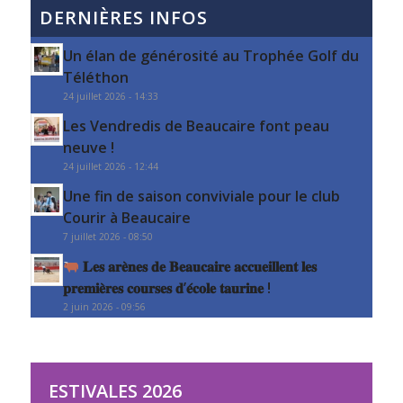
DERNIÈRES INFOS
Un élan de générosité au Trophée Golf du
Téléthon
24 juillet 2026 - 14:33
Les Vendredis de Beaucaire font peau
neuve !
24 juillet 2026 - 12:44
Une fin de saison conviviale pour le club
Courir à Beaucaire
7 juillet 2026 - 08:50
𝐋𝐞𝐬 𝐚𝐫𝐞̀𝐧𝐞𝐬 𝐝𝐞 𝐁𝐞𝐚𝐮𝐜𝐚𝐢𝐫𝐞 𝐚𝐜𝐜𝐮𝐞𝐢𝐥𝐥𝐞𝐧𝐭 𝐥𝐞𝐬
𝐩𝐫𝐞𝐦𝐢𝐞̀𝐫𝐞𝐬 𝐜𝐨𝐮𝐫𝐬𝐞𝐬 𝐝’𝐞́𝐜𝐨𝐥𝐞 𝐭𝐚𝐮𝐫𝐢𝐧𝐞 !
2 juin 2026 - 09:56
ESTIVALES 2026