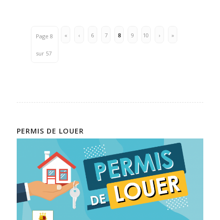
«
‹
6
7
8
9
10
›
»
Page 8
sur 57
PERMIS DE LOUER