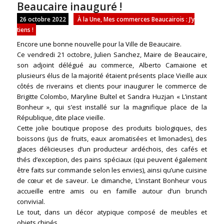
Beaucaire inauguré !
26 octobre 2022
À la Une
,
Mes commerces Beaucairois : J’y
tiens !
Encore une bonne nouvelle pour la Ville de Beaucaire.
Ce vendredi 21 octobre, Julien Sanchez, Maire de Beaucaire,
son adjoint délégué au commerce, Alberto Camaione et
plusieurs élus de la majorité étaient présents place Vieille aux
côtés de riverains et clients pour inaugurer le commerce de
Brigitte Colombo, Maryline Bultel et Sandra Huzjan « L’instant
Bonheur », qui s’est installé sur la magnifique place de la
République, dite place vieille.
Cette jolie boutique propose des produits biologiques, des
boissons (jus de fruits, eaux aromatisées et limonades), des
glaces délicieuses d’un producteur ardéchois, des cafés et
thés d’exception, des pains spéciaux (qui peuvent également
être faits sur commande selon les envies), ainsi qu’une cuisine
de cœur et de saveur. Le dimanche, L’instant Bonheur vous
accueille entre amis ou en famille autour d’un brunch
convivial.
Le tout, dans un décor atypique composé de meubles et
objets chinés.