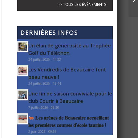
>> TOUS LES ÉVÈNEMENTS
DERNIÈRES INFOS
Un élan de générosité au Trophée
Golf du Téléthon
24 juillet 2026 - 14:33
Les Vendredis de Beaucaire font
peau neuve !
24 juillet 2026 - 12:44
Une fin de saison conviviale pour le
club Courir à Beaucaire
7 juillet 2026 - 08:50
𝐋𝐞𝐬 𝐚𝐫𝐞̀𝐧𝐞𝐬 𝐝𝐞 𝐁𝐞𝐚𝐮𝐜𝐚𝐢𝐫𝐞 𝐚𝐜𝐜𝐮𝐞𝐢𝐥𝐥𝐞𝐧𝐭
𝐥𝐞𝐬 𝐩𝐫𝐞𝐦𝐢𝐞̀𝐫𝐞𝐬 𝐜𝐨𝐮𝐫𝐬𝐞𝐬 𝐝’𝐞́𝐜𝐨𝐥𝐞 𝐭𝐚𝐮𝐫𝐢𝐧𝐞 !
2 juin 2026 - 09:56