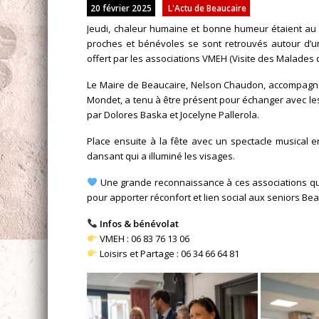
20 février 2025
L'Actu de Beaucaire
Jeudi, chaleur humaine et bonne humeur étaient au 
proches et bénévoles se sont retrouvés autour d’un
offert par les associations VMEH (Visite des Malades d
Le Maire de Beaucaire, Nelson Chaudon, accompagné 
Mondet, a tenu à être présent pour échanger avec l
par Dolores Baska et Jocelyne Pallerola.
Place ensuite à la fête avec un spectacle musical 
dansant qui a illuminé les visages.
Une grande reconnaissance à ces associations qui
pour apporter réconfort et lien social aux seniors Bea
Infos & bénévolat
VMEH : 06 83 76 13 06
Loisirs et Partage : 06 34 66 64 81