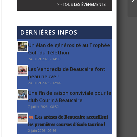
>> TOUS LES ÉVÈNEMENTS
DERNIÈRES INFOS
Un élan de générosité au Trophée
Golf du Téléthon
24 juillet 2026 - 14:33
Les Vendredis de Beaucaire font
peau neuve !
24 juillet 2026 - 12:44
Une fin de saison conviviale pour le
club Courir à Beaucaire
7 juillet 2026 - 08:50
𝐋𝐞𝐬 𝐚𝐫𝐞̀𝐧𝐞𝐬 𝐝𝐞 𝐁𝐞𝐚𝐮𝐜𝐚𝐢𝐫𝐞 𝐚𝐜𝐜𝐮𝐞𝐢𝐥𝐥𝐞𝐧𝐭
𝐥𝐞𝐬 𝐩𝐫𝐞𝐦𝐢𝐞̀𝐫𝐞𝐬 𝐜𝐨𝐮𝐫𝐬𝐞𝐬 𝐝’𝐞́𝐜𝐨𝐥𝐞 𝐭𝐚𝐮𝐫𝐢𝐧𝐞 !
2 juin 2026 - 09:56