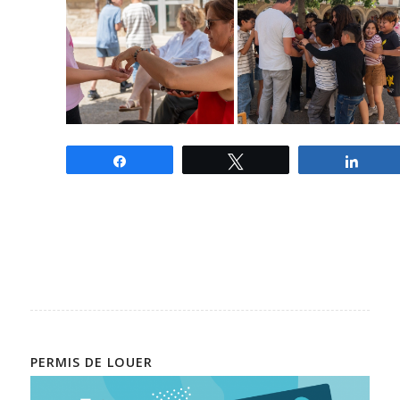
Partagez
Tweetez
Parta
PERMIS DE LOUER