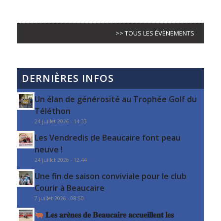
>> TOUS LES ÉVÈNEMENTS
DERNIÈRES INFOS
Un élan de générosité au Trophée Golf du
Téléthon
24 juillet 2026 - 14:33
Les Vendredis de Beaucaire font peau
neuve !
24 juillet 2026 - 12:44
Une fin de saison conviviale pour le club
Courir à Beaucaire
7 juillet 2026 - 08:50
𝐋𝐞𝐬 𝐚𝐫𝐞̀𝐧𝐞𝐬 𝐝𝐞 𝐁𝐞𝐚𝐮𝐜𝐚𝐢𝐫𝐞 𝐚𝐜𝐜𝐮𝐞𝐢𝐥𝐥𝐞𝐧𝐭 𝐥𝐞𝐬