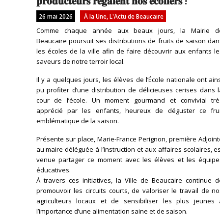
𝐩𝐫𝐨𝐝𝐮𝐜𝐭𝐞𝐮𝐫𝐬 𝐫𝐞́𝐠𝐚𝐥𝐞𝐧𝐭 𝐧𝐨𝐬 𝐞́𝐜𝐨𝐥𝐢𝐞𝐫𝐬 !
26 mai 2026
À la Une
,
L'Actu de Beaucaire
Comme chaque année aux beaux jours, la Mairie d
Beaucaire poursuit ses distributions de fruits de saison da
les écoles de la ville afin de faire découvrir aux enfants l
saveurs de notre terroir local.
Il y a quelques jours, les élèves de l’École nationale ont ain
pu profiter d’une distribution de délicieuses cerises dans 
cour de l’école. Un moment gourmand et convivial trè
apprécié par les enfants, heureux de déguster ce frui
emblématique de la saison.
Présente sur place, Marie-France Perignon, première Adjoin
au maire déléguée à l’instruction et aux affaires scolaires, e
venue partager ce moment avec les élèves et les équipe
éducatives.
À travers ces initiatives, la Ville de Beaucaire continue 
promouvoir les circuits courts, de valoriser le travail de n
agriculteurs locaux et de sensibiliser les plus jeunes 
l’importance d’une alimentation saine et de saison.