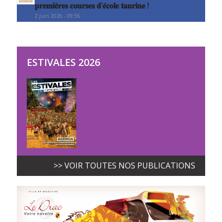
𝐩𝐫𝐞𝐦𝐢𝐞̀𝐫𝐞𝐬 𝐜𝐨𝐮𝐫𝐬𝐞𝐬 𝐝’𝐞́𝐜𝐨𝐥𝐞 𝐭𝐚𝐮𝐫𝐢𝐧𝐞 !
2 juin 2026 - 09:56
ESTIVALES 2026
>> VOIR TOUTES NOS PUBLICATIONS