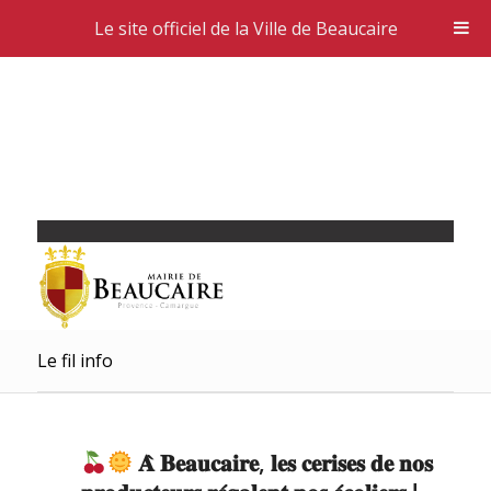
Le site officiel de la Ville de Beaucaire
Le fil info
𝐀̀ 𝐁𝐞𝐚𝐮𝐜𝐚𝐢𝐫𝐞, 𝐥𝐞𝐬 𝐜𝐞𝐫𝐢𝐬𝐞𝐬 𝐝𝐞 𝐧𝐨𝐬