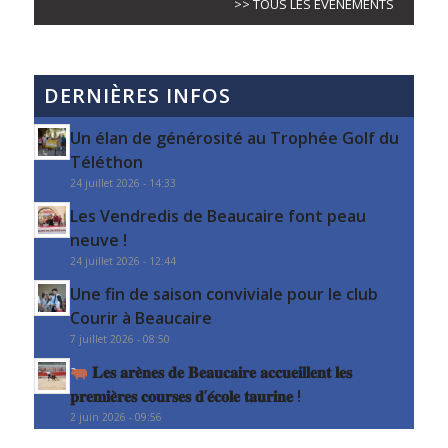
>> TOUS LES ÉVÈNEMENTS
DERNIÈRES INFOS
Un élan de générosité au Trophée Golf du
Téléthon
24 juillet 2026 - 14:33
Les Vendredis de Beaucaire font peau
neuve !
24 juillet 2026 - 12:44
Une fin de saison conviviale pour le club
Courir à Beaucaire
7 juillet 2026 - 08:50
𝐋𝐞𝐬 𝐚𝐫𝐞̀𝐧𝐞𝐬 𝐝𝐞 𝐁𝐞𝐚𝐮𝐜𝐚𝐢𝐫𝐞 𝐚𝐜𝐜𝐮𝐞𝐢𝐥𝐥𝐞𝐧𝐭 𝐥𝐞𝐬
𝐩𝐫𝐞𝐦𝐢𝐞̀𝐫𝐞𝐬 𝐜𝐨𝐮𝐫𝐬𝐞𝐬 𝐝’𝐞́𝐜𝐨𝐥𝐞 𝐭𝐚𝐮𝐫𝐢𝐧𝐞 !
2 juin 2026 - 09:56