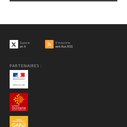
Suivre
S'inscrire
on X
vers flux RSS
PARTENAIRES :