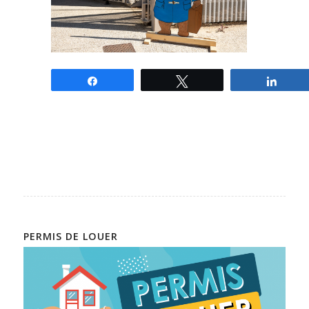
Partagez
Tweetez
Parta
PERMIS DE LOUER