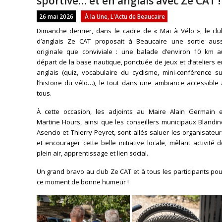
sportive… et en anglais avec Ze CAT !
26 mai 2026
À la Une
,
L'Actu de Beaucaire
Dimanche dernier, dans le cadre de « Mai à Vélo », le clu
d’anglais Ze CAT proposait à Beaucaire une sortie auss
originale que conviviale : une balade d’environ 10 km a
départ de la base nautique, ponctuée de jeux et d’ateliers 
anglais (quiz, vocabulaire du cyclisme, mini-conférence su
l’histoire du vélo…), le tout dans une ambiance accessible
tous.
À cette occasion, les adjoints au Maire Alain Germain e
Martine Hours, ainsi que les conseillers municipaux Blandi
Asencio et Thierry Peyret, sont allés saluer les organisateu
et encourager cette belle initiative locale, mêlant activité 
plein air, apprentissage et lien social.
Un grand bravo au club Ze CAT et à tous les participants po
ce moment de bonne humeur !