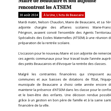
𝐌𝐚𝐢𝐫𝐞 𝐝𝐞 𝐁𝐞𝐚𝐮𝐜𝐚𝐢𝐫𝐞 𝐞𝐭 𝐬𝐨𝐧 𝐚𝐝𝐣𝐨𝐢𝐧𝐭𝐞
𝐫𝐞𝐧𝐜𝐨𝐧𝐭𝐫𝐞𝐧𝐭 𝐥𝐞𝐬 𝐀𝐓𝐒𝐄𝐌
30 août 2024
À la Une
,
L'Actu de Beaucaire
Mardi matin, Nelson Chaudon, Maire de Beaucaire, et sa 1èr
adjointe chargée des affaires scolaires Marie-Franc
Pérignon, avaient convié l’ensemble des Agents Territoriau
Spécialisés des Ecoles Maternelles (ATSEM) à une réunion d
préparation de la rentrée scolaire.
L’occasion pour le nouveau Maire et son adjointe de remerci
ces agents communaux pour leur travail toute l’année auprè
des petits Beaucairois et d’évoquer la rentrée des classes.
Malgré les contraintes financières qui s’imposent au
communes et aux baisses de dotations de l’Etat, l’équip
municipale de Beaucaire a choisi cette année encore d
maintenir la présence d’ATSEM dans les classe pour le confo
et le bien-être des enfants. Une décision rendue possibl
grâce à un gestion en bon père de famille et à la saine san
financière de la ville.