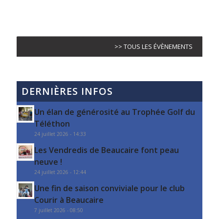
>> TOUS LES ÉVÈNEMENTS
DERNIÈRES INFOS
Un élan de générosité au Trophée Golf du
Téléthon
24 juillet 2026 - 14:33
Les Vendredis de Beaucaire font peau
neuve !
24 juillet 2026 - 12:44
Une fin de saison conviviale pour le club
Courir à Beaucaire
7 juillet 2026 - 08:50