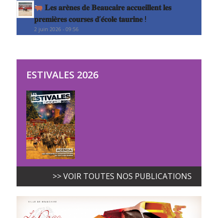
𝐋𝐞𝐬 𝐚𝐫𝐞̀𝐧𝐞𝐬 𝐝𝐞 𝐁𝐞𝐚𝐮𝐜𝐚𝐢𝐫𝐞 𝐚𝐜𝐜𝐮𝐞𝐢𝐥𝐥𝐞𝐧𝐭 𝐥𝐞𝐬
𝐩𝐫𝐞𝐦𝐢𝐞̀𝐫𝐞𝐬 𝐜𝐨𝐮𝐫𝐬𝐞𝐬 𝐝’𝐞́𝐜𝐨𝐥𝐞 𝐭𝐚𝐮𝐫𝐢𝐧𝐞 !
2 juin 2026 - 09:56
ESTIVALES 2026
>> VOIR TOUTES NOS PUBLICATIONS