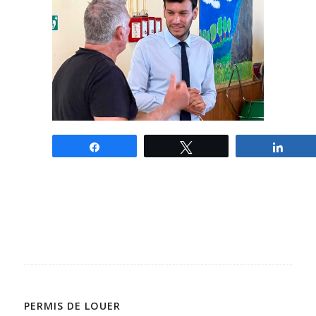
Partagez
Tweetez
Parta
PERMIS DE LOUER