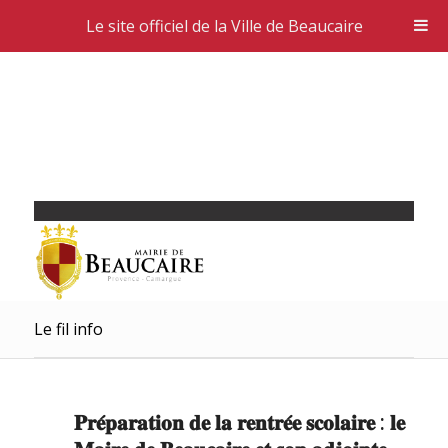
Le site officiel de la Ville de Beaucaire
Le fil info
𝐏𝐫𝐞́𝐩𝐚𝐫𝐚𝐭𝐢𝐨𝐧 𝐝𝐞 𝐥𝐚 𝐫𝐞𝐧𝐭𝐫𝐞́𝐞 𝐬𝐜𝐨𝐥𝐚𝐢𝐫𝐞 : 𝐥𝐞