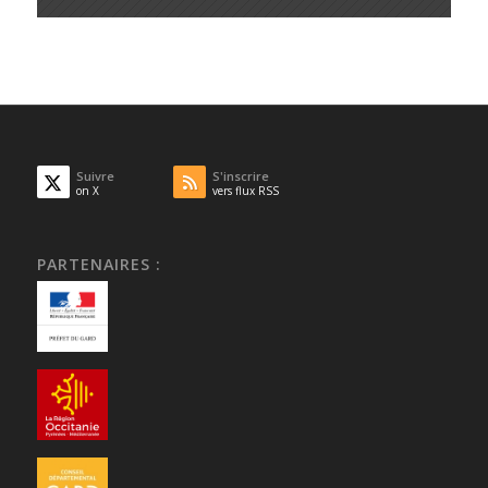
Suivre
S'inscrire
on X
vers flux RSS
PARTENAIRES :