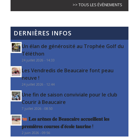
>> TOUS LES ÉVÈNEMENTS
DERNIÈRES INFOS
Un élan de générosité au Trophée Golf du
Téléthon
24 juillet 2026 - 14:33
Les Vendredis de Beaucaire font peau
neuve !
24 juillet 2026 - 12:44
Une fin de saison conviviale pour le club
Courir à Beaucaire
7 juillet 2026 - 08:50
𝐋𝐞𝐬 𝐚𝐫𝐞̀𝐧𝐞𝐬 𝐝𝐞 𝐁𝐞𝐚𝐮𝐜𝐚𝐢𝐫𝐞 𝐚𝐜𝐜𝐮𝐞𝐢𝐥𝐥𝐞𝐧𝐭 𝐥𝐞𝐬
𝐩𝐫𝐞𝐦𝐢𝐞̀𝐫𝐞𝐬 𝐜𝐨𝐮𝐫𝐬𝐞𝐬 𝐝’𝐞́𝐜𝐨𝐥𝐞 𝐭𝐚𝐮𝐫𝐢𝐧𝐞 !
2 juin 2026 - 09:56