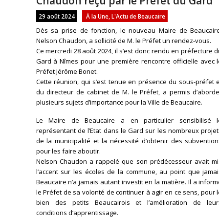
Chaudon reçu par le Préfet du Gard
29 août 2024
À la Une
,
L'Actu de Beaucaire
Dès sa prise de fonction, le nouveau Maire de Beaucaire
Nelson Chaudon, a sollicité de M. le Préfet un rendez-vous.
Ce mercredi 28 août 2024, il s’est donc rendu en préfecture 
Gard à Nîmes pour une première rencontre officielle avec l
Préfet Jérôme Bonet.
Cette réunion, qui s’est tenue en présence du sous-préfet 
du directeur de cabinet de M. le Préfet, a permis d’aborde
plusieurs sujets d’importance pour la Ville de Beaucaire.
Le Maire de Beaucaire a en particulier sensibilisé l
représentant de l’Etat dans le Gard sur les nombreux proje
de la municipalité et la nécessité d’obtenir des subventio
pour les faire aboutir.
Nelson Chaudon a rappelé que son prédécesseur avait mi
l’accent sur les écoles de la commune, au point que jamai
Beaucaire n’a jamais autant investit en la matière. Il a infor
le Préfet de sa volonté de continuer à agir en ce sens, pour 
bien des petits Beaucairois et l’amélioration de leur
conditions d’apprentissage.