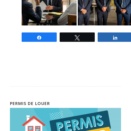
Partagez
Tweetez
Parta
PERMIS DE LOUER