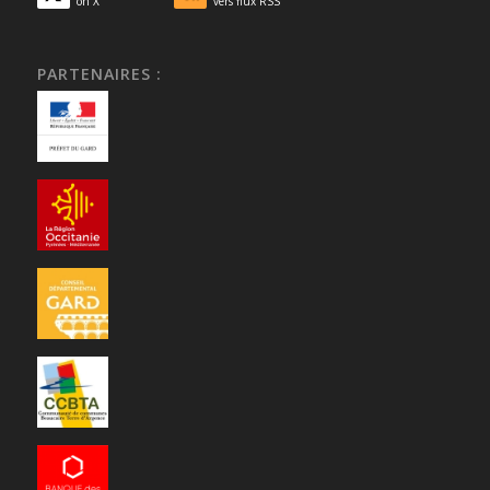
on X
vers flux RSS
PARTENAIRES :