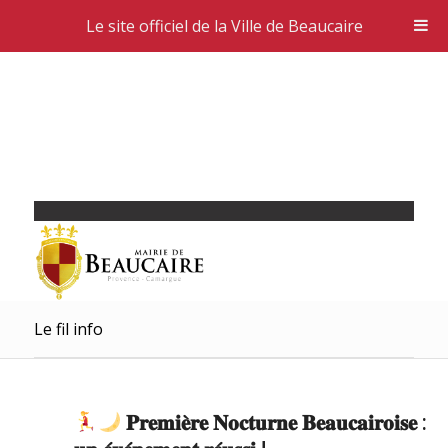
Le site officiel de la Ville de Beaucaire
Le fil info
𝐏𝐫𝐞𝐦𝐢𝐞̀𝐫𝐞 𝐍𝐨𝐜𝐭𝐮𝐫𝐧𝐞 𝐁𝐞𝐚𝐮𝐜𝐚𝐢𝐫𝐨𝐢𝐬𝐞 :