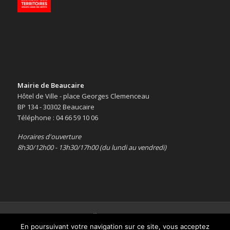
Mairie de Beaucaire
Hôtel de Ville - place Georges Clemenceau
BP 134 - 30302 Beaucaire
Téléphone : 04 66 59 10 06
Horaires d'ouverture
8h30/12h00 - 13h30/17h00 (du lundi au vendredi)
Copyright © 2016 -
Le site officiel de la ville de Beaucaire
-
Mentions
En poursuivant votre navigation sur ce site, vous acceptez
légales