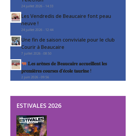
24 juillet 2026 - 14:33
Les Vendredis de Beaucaire font peau
neuve !
24 juillet 2026 - 12:44
Une fin de saison conviviale pour le club
Courir à Beaucaire
7 juillet 2026 - 08:50
𝐋𝐞𝐬 𝐚𝐫𝐞̀𝐧𝐞𝐬 𝐝𝐞 𝐁𝐞𝐚𝐮𝐜𝐚𝐢𝐫𝐞 𝐚𝐜𝐜𝐮𝐞𝐢𝐥𝐥𝐞𝐧𝐭 𝐥𝐞𝐬
𝐩𝐫𝐞𝐦𝐢𝐞̀𝐫𝐞𝐬 𝐜𝐨𝐮𝐫𝐬𝐞𝐬 𝐝’𝐞́𝐜𝐨𝐥𝐞 𝐭𝐚𝐮𝐫𝐢𝐧𝐞 !
2 juin 2026 - 09:56
ESTIVALES 2026