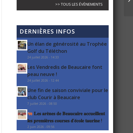
>> TOUS LES ÉVÈNEMENTS
DERNIÈRES INFOS
Un élan de générosité au Trophée
Golf du Téléthon
24 juillet 2026 - 14:33
Les Vendredis de Beaucaire font
peau neuve !
24 juillet 2026 - 12:44
Une fin de saison conviviale pour le
club Courir à Beaucaire
7 juillet 2026 - 08:50
𝐋𝐞𝐬 𝐚𝐫𝐞̀𝐧𝐞𝐬 𝐝𝐞 𝐁𝐞𝐚𝐮𝐜𝐚𝐢𝐫𝐞 𝐚𝐜𝐜𝐮𝐞𝐢𝐥𝐥𝐞𝐧𝐭
𝐥𝐞𝐬 𝐩𝐫𝐞𝐦𝐢𝐞̀𝐫𝐞𝐬 𝐜𝐨𝐮𝐫𝐬𝐞𝐬 𝐝’𝐞́𝐜𝐨𝐥𝐞 𝐭𝐚𝐮𝐫𝐢𝐧𝐞 !
2 juin 2026 - 09:56