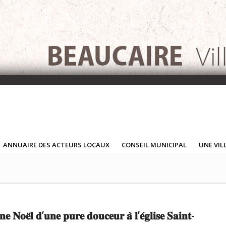
ANNUAIRE DES ACTEURS LOCAUX
CONSEIL MUNICIPAL
UNE VIL
𝐞 𝐍𝐨𝐞̈𝐥 𝐝’𝐮𝐧𝐞 𝐩𝐮𝐫𝐞 𝐝𝐨𝐮𝐜𝐞𝐮𝐫 𝐚̀ 𝐥’𝐞́𝐠𝐥𝐢𝐬𝐞 𝐒𝐚𝐢𝐧𝐭-