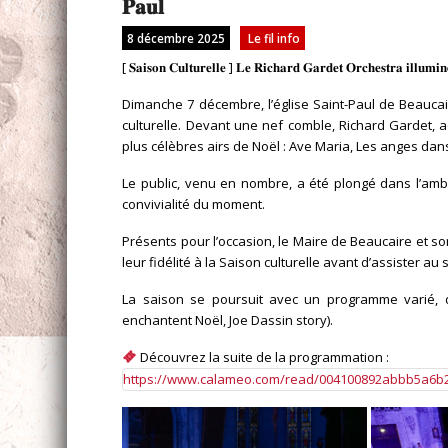
𝐏𝐚𝐮𝐥
8 décembre 2025
Le fil info
[ 𝐒𝐚𝐢𝐬𝐨𝐧 𝐂𝐮𝐥𝐭𝐮𝐫𝐞𝐥𝐥𝐞 ] 𝐋𝐞 𝐑𝐢𝐜𝐡𝐚𝐫𝐝 𝐆𝐚𝐫𝐝𝐞𝐭 𝐎𝐫𝐜𝐡𝐞𝐬𝐭𝐫𝐚 𝐢𝐥𝐥𝐮𝐦𝐢𝐧𝐞
Dimanche 7 décembre, l’église Saint-Paul de Beaucai
culturelle. Devant une nef comble, Richard Gardet, 
plus célèbres airs de Noël : Ave Maria, Les anges dan
Le public, venu en nombre, a été plongé dans l’ambi
convivialité du moment.
Présents pour l’occasion, le Maire de Beaucaire et so
leur fidélité à la Saison culturelle avant d’assister au 
La saison se poursuit avec un programme varié, d
enchantent Noël, Joe Dassin story).
Découvrez la suite de la programmation :
https://www.calameo.com/read/004100892abbb5a6b