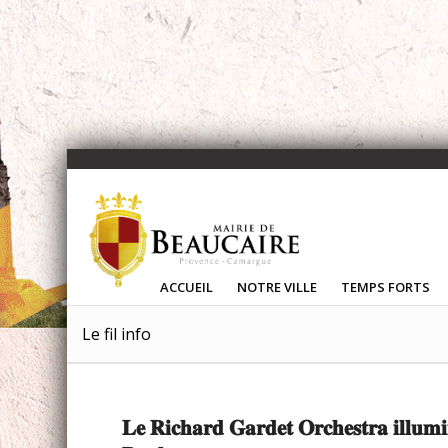
ACCUEIL
NOTRE VILLE
TEMPS FORTS
Le fil info
𝐋𝐞 𝐑𝐢𝐜𝐡𝐚𝐫𝐝 𝐆𝐚𝐫𝐝𝐞𝐭 𝐎𝐫𝐜𝐡𝐞𝐬𝐭𝐫𝐚 𝐢𝐥𝐥𝐮𝐦𝐢𝐧