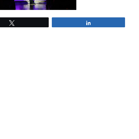
Tweetez
Partagez