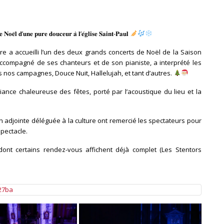
 𝐍𝐨𝐞̈𝐥 𝐝’𝐮𝐧𝐞 𝐩𝐮𝐫𝐞 𝐝𝐨𝐮𝐜𝐞𝐮𝐫 𝐚̀ 𝐥’𝐞́𝐠𝐥𝐢𝐬𝐞 𝐒𝐚𝐢𝐧𝐭-𝐏𝐚𝐮𝐥
re a accueilli l’un des deux grands concerts de Noël de la Saison
accompagné de ses chanteurs et de son pianiste, a interprété les
s nos campagnes, Douce Nuit, Hallelujah, et tant d’autres.
ance chaleureuse des fêtes, porté par l’acoustique du lieu et la
n adjointe déléguée à la culture ont remercié les spectateurs pour
spectacle.
ont certains rendez-vous affichent déjà complet (Les Stentors
27ba