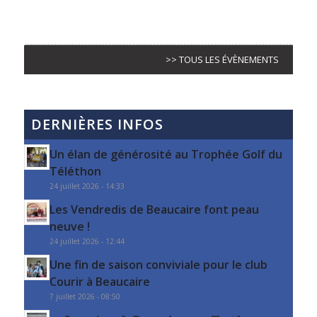
>> TOUS LES ÉVÈNEMENTS
DERNIÈRES INFOS
Un élan de générosité au Trophée Golf du
Téléthon
24 juillet 2026 - 14:33
Les Vendredis de Beaucaire font peau
neuve !
24 juillet 2026 - 12:44
Une fin de saison conviviale pour le club
Courir à Beaucaire
7 juillet 2026 - 08:50