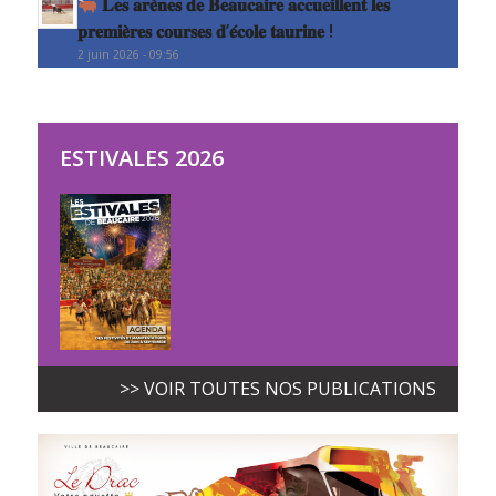
𝐋𝐞𝐬 𝐚𝐫𝐞̀𝐧𝐞𝐬 𝐝𝐞 𝐁𝐞𝐚𝐮𝐜𝐚𝐢𝐫𝐞 𝐚𝐜𝐜𝐮𝐞𝐢𝐥𝐥𝐞𝐧𝐭 𝐥𝐞𝐬
𝐩𝐫𝐞𝐦𝐢𝐞̀𝐫𝐞𝐬 𝐜𝐨𝐮𝐫𝐬𝐞𝐬 𝐝’𝐞́𝐜𝐨𝐥𝐞 𝐭𝐚𝐮𝐫𝐢𝐧𝐞 !
2 juin 2026 - 09:56
ESTIVALES 2026
>> VOIR TOUTES NOS PUBLICATIONS