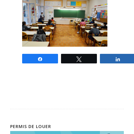
Partagez
Tweetez
Parta
PERMIS DE LOUER