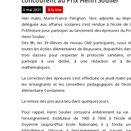
concourent au Prix Henri Soulier
6 mai 2021
À la Une
Hier matin, Marie-France Pérignon, 1ère adjointe au Mair
déléguée aux affaires scolaires s’est rendue à l’école de 
Préfecture pour participer au lancement des épreuves du Pr
Henri Soulier.
Dès 8h, les 39 élèves de niveau CM2 participants, issus d
toutes les écoles élémentaires de Beaucaire, dispatchés da
trois classes pour respecter le protocole sanitaire, on
participé à une dictée, à une rédaction et à de
mathématiques.
La correction des épreuves s’est effectuée ce jeudi matin p
les enseignants et les conseillers pédagogiques de l’écol
élémentaire Condamine.
La remise des prix aura lieu dans quelques jours.
Pour rappel, Henri Soulier consacra entièrement sa vie 
l’enseignement. Instituteur de 1905 à 1936 à l’école d
Doyenné (aujourd’hui école Nationale), il y fonda un
bibliothèque. Dévoué à l’enseignement et n’ayant pa