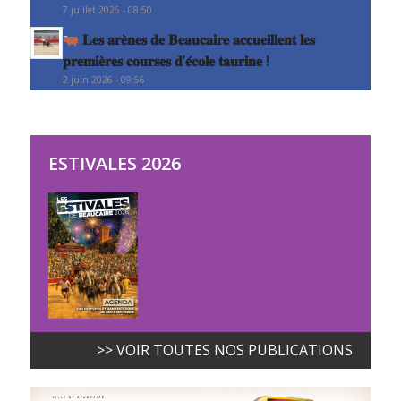
7 juillet 2026 - 08:50
𝐋𝐞𝐬 𝐚𝐫𝐞̀𝐧𝐞𝐬 𝐝𝐞 𝐁𝐞𝐚𝐮𝐜𝐚𝐢𝐫𝐞 𝐚𝐜𝐜𝐮𝐞𝐢𝐥𝐥𝐞𝐧𝐭 𝐥𝐞𝐬
𝐩𝐫𝐞𝐦𝐢𝐞̀𝐫𝐞𝐬 𝐜𝐨𝐮𝐫𝐬𝐞𝐬 𝐝’𝐞́𝐜𝐨𝐥𝐞 𝐭𝐚𝐮𝐫𝐢𝐧𝐞 !
2 juin 2026 - 09:56
ESTIVALES 2026
>> VOIR TOUTES NOS PUBLICATIONS