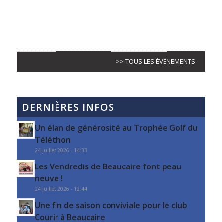
>> TOUS LES ÉVÈNEMENTS
DERNIÈRES INFOS
Un élan de générosité au Trophée Golf du
Téléthon
24 juillet 2026 - 14:33
Les Vendredis de Beaucaire font peau
neuve !
24 juillet 2026 - 12:44
Une fin de saison conviviale pour le club
Courir à Beaucaire