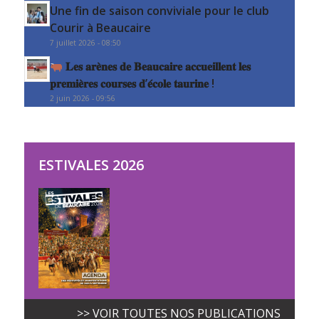
Une fin de saison conviviale pour le club
Courir à Beaucaire
7 juillet 2026 - 08:50
𝐋𝐞𝐬 𝐚𝐫𝐞̀𝐧𝐞𝐬 𝐝𝐞 𝐁𝐞𝐚𝐮𝐜𝐚𝐢𝐫𝐞 𝐚𝐜𝐜𝐮𝐞𝐢𝐥𝐥𝐞𝐧𝐭 𝐥𝐞𝐬
𝐩𝐫𝐞𝐦𝐢𝐞̀𝐫𝐞𝐬 𝐜𝐨𝐮𝐫𝐬𝐞𝐬 𝐝’𝐞́𝐜𝐨𝐥𝐞 𝐭𝐚𝐮𝐫𝐢𝐧𝐞 !
2 juin 2026 - 09:56
ESTIVALES 2026
>> VOIR TOUTES NOS PUBLICATIONS