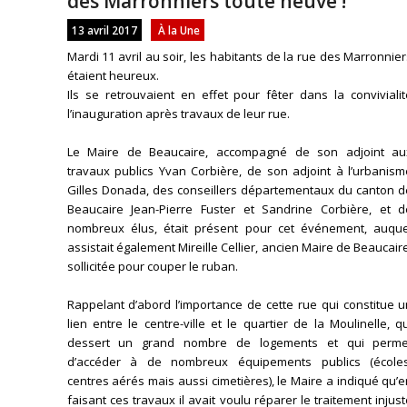
des Marronniers toute neuve !
13 avril 2017
À la Une
Mardi 11 avril au soir, les habitants de la rue des Marronnie
étaient heureux.
Ils se retrouvaient en effet pour fêter dans la conviviali
l’inauguration après travaux de leur rue.
Le Maire de Beaucaire, accompagné de son adjoint au
travaux publics Yvan Corbière, de son adjoint à l’urbanism
Gilles Donada, des conseillers départementaux du canton d
Beaucaire Jean-Pierre Fuster et Sandrine Corbière, et d
nombreux élus, était présent pour cet événement, auque
assistait également Mireille Cellier, ancien Maire de Beaucair
sollicitée pour couper le ruban.
Rappelant d’abord l’importance de cette rue qui constitue 
lien entre le centre-ville et le quartier de la Moulinelle, q
dessert un grand nombre de logements et qui perme
d’accéder à de nombreux équipements publics (écoles
centres aérés mais aussi cimetières), le Maire a indiqué qu’
faisant ces travaux il avait voulu réparer le traitement injus