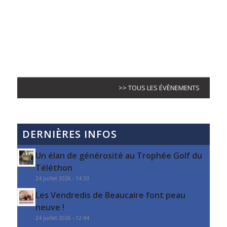
>> TOUS LES ÉVÈNEMENTS
DERNIÈRES INFOS
Un élan de générosité au Trophée Golf du
Téléthon
24 juillet 2026 - 14:33
Les Vendredis de Beaucaire font peau
neuve !
24 juillet 2026 - 12:44