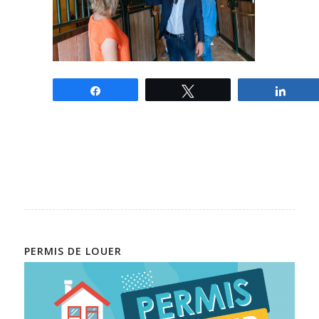
Partagez
Tweetez
Parta
PERMIS DE LOUER