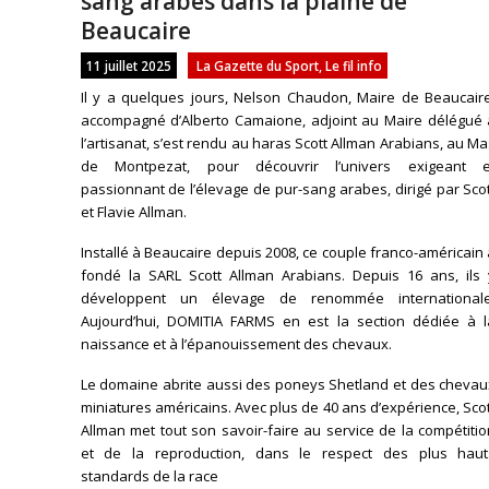
sang arabes dans la plaine de
Beaucaire
11 juillet 2025
La Gazette du Sport
,
Le fil info
Il y a quelques jours, Nelson Chaudon, Maire de Beaucaire
accompagné d’Alberto Camaione, adjoint au Maire délégué 
l’artisanat, s’est rendu au haras Scott Allman Arabians, au M
de Montpezat, pour découvrir l’univers exigeant e
passionnant de l’élevage de pur-sang arabes, dirigé par Sco
et Flavie Allman.
Installé à Beaucaire depuis 2008, ce couple franco-américain
fondé la SARL Scott Allman Arabians. Depuis 16 ans, ils 
développent un élevage de renommée internationale
Aujourd’hui, DOMITIA FARMS en est la section dédiée à l
naissance et à l’épanouissement des chevaux.
Le domaine abrite aussi des poneys Shetland et des chevau
miniatures américains. Avec plus de 40 ans d’expérience, Sco
Allman met tout son savoir-faire au service de la compétiti
et de la reproduction, dans le respect des plus haut
standards de la race