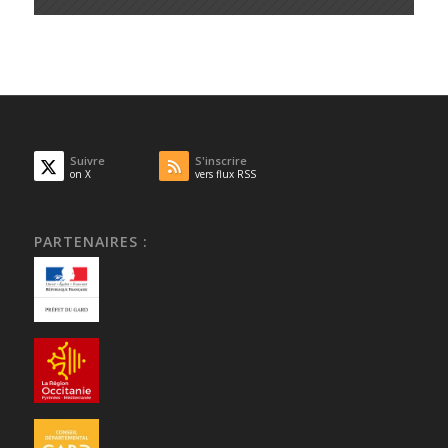
Suivre
S'inscrire
on X
vers flux RSS
PARTENAIRES :