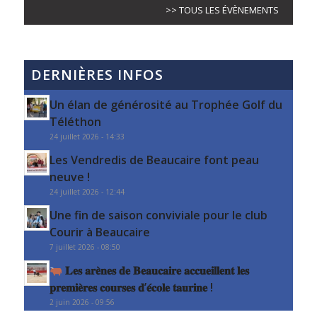
>> TOUS LES ÉVÈNEMENTS
DERNIÈRES INFOS
Un élan de générosité au Trophée Golf du
Téléthon
24 juillet 2026 - 14:33
Les Vendredis de Beaucaire font peau
neuve !
24 juillet 2026 - 12:44
Une fin de saison conviviale pour le club
Courir à Beaucaire
7 juillet 2026 - 08:50
𝐋𝐞𝐬 𝐚𝐫𝐞̀𝐧𝐞𝐬 𝐝𝐞 𝐁𝐞𝐚𝐮𝐜𝐚𝐢𝐫𝐞 𝐚𝐜𝐜𝐮𝐞𝐢𝐥𝐥𝐞𝐧𝐭 𝐥𝐞𝐬
𝐩𝐫𝐞𝐦𝐢𝐞̀𝐫𝐞𝐬 𝐜𝐨𝐮𝐫𝐬𝐞𝐬 𝐝’𝐞́𝐜𝐨𝐥𝐞 𝐭𝐚𝐮𝐫𝐢𝐧𝐞 !
2 juin 2026 - 09:56