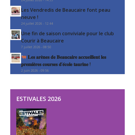
Les Vendredis de Beaucaire font peau
neuve !
24 juillet 2026 - 12:44
Une fin de saison conviviale pour le club
Courir à Beaucaire
7 juillet 2026 - 08:50
𝐋𝐞𝐬 𝐚𝐫𝐞̀𝐧𝐞𝐬 𝐝𝐞 𝐁𝐞𝐚𝐮𝐜𝐚𝐢𝐫𝐞 𝐚𝐜𝐜𝐮𝐞𝐢𝐥𝐥𝐞𝐧𝐭 𝐥𝐞𝐬
𝐩𝐫𝐞𝐦𝐢𝐞̀𝐫𝐞𝐬 𝐜𝐨𝐮𝐫𝐬𝐞𝐬 𝐝’𝐞́𝐜𝐨𝐥𝐞 𝐭𝐚𝐮𝐫𝐢𝐧𝐞 !
2 juin 2026 - 09:56
ESTIVALES 2026