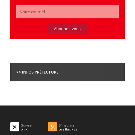
>> INFOS PRÉFECTURE
Suivre
S'inscrire
on X
vers flux RSS