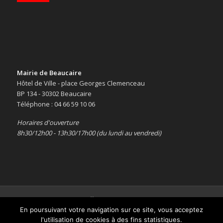
Mairie de Beaucaire
Hôtel de Ville - place Georges Clemenceau
BP 134 - 30302 Beaucaire
Téléphone : 04 66 59 10 06
Horaires d'ouverture
8h30/12h00 - 13h30/17h00 (du lundi au vendredi)
Copyright © 2016 -
Le site officiel de la ville de Beaucaire
-
Mentions
En poursuivant votre navigation sur ce site, vous acceptez
légales
l'utilisation de cookies à des fins statistiques.