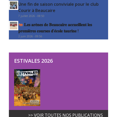
Une fin de saison conviviale pour le club
Courir à Beaucaire
7 juillet 2026 - 08:50
𝐋𝐞𝐬 𝐚𝐫𝐞̀𝐧𝐞𝐬 𝐝𝐞 𝐁𝐞𝐚𝐮𝐜𝐚𝐢𝐫𝐞 𝐚𝐜𝐜𝐮𝐞𝐢𝐥𝐥𝐞𝐧𝐭 𝐥𝐞𝐬
𝐩𝐫𝐞𝐦𝐢𝐞̀𝐫𝐞𝐬 𝐜𝐨𝐮𝐫𝐬𝐞𝐬 𝐝’𝐞́𝐜𝐨𝐥𝐞 𝐭𝐚𝐮𝐫𝐢𝐧𝐞 !
2 juin 2026 - 09:56
ESTIVALES 2026
>> VOIR TOUTES NOS PUBLICATIONS