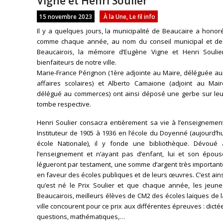
Vigne et Henri Soulier
15 novembre 2023
À la Une
,
Le fil info
Il y a quelques jours, la municipalité de Beaucaire a honor
comme chaque année, au nom du conseil municipal et de
Beaucairois, la mémoire d’Eugène Vigne et Henri Soulier
bienfaiteurs de notre ville.
Marie-France Pérignon (1ère adjointe au Maire, déléguée au
affaires scolaires) et Alberto Camaione (adjoint au Mair
délégué au commerces) ont ainsi déposé une gerbe sur leu
tombe respective.
Henri Soulier consacra entièrement sa vie à l’enseignement
Instituteur de 1905 à 1936 en l’école du Doyenné (aujourd’h
école Nationale), il y fonde une bibliothèque. Dévoué 
l’enseignement et n’ayant pas d’enfant, lui et son épous
légueront par testament, une somme d’argent très important
en faveur des écoles publiques et de leurs œuvres. C’est ain
qu’est né le Prix Soulier et que chaque année, les jeune
Beaucairois, meilleurs élèves de CM2 des écoles laïques de 
ville concourent pour ce prix aux différentes épreuves : dicté
questions, mathématiques,…