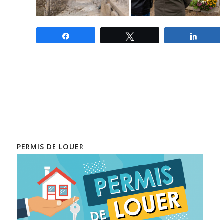
Partagez
Tweetez
Parta
PERMIS DE LOUER