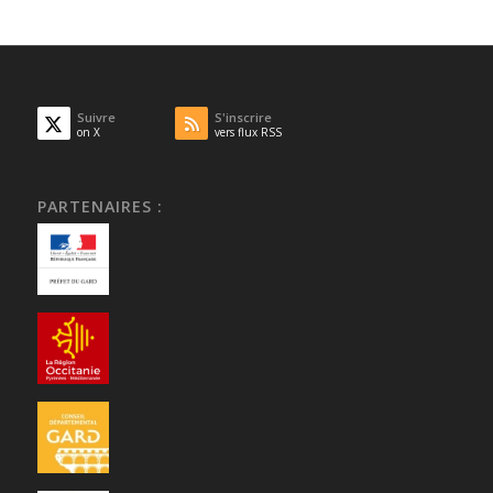
Suivre
S'inscrire
on X
vers flux RSS
PARTENAIRES :