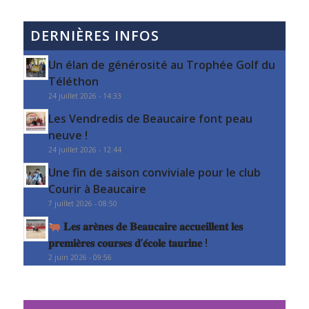
DERNIÈRES INFOS
Un élan de générosité au Trophée Golf du
Téléthon
24 juillet 2026 - 14:33
Les Vendredis de Beaucaire font peau
neuve !
24 juillet 2026 - 12:44
Une fin de saison conviviale pour le club
Courir à Beaucaire
7 juillet 2026 - 08:50
𝐋𝐞𝐬 𝐚𝐫𝐞̀𝐧𝐞𝐬 𝐝𝐞 𝐁𝐞𝐚𝐮𝐜𝐚𝐢𝐫𝐞 𝐚𝐜𝐜𝐮𝐞𝐢𝐥𝐥𝐞𝐧𝐭 𝐥𝐞𝐬
𝐩𝐫𝐞𝐦𝐢𝐞̀𝐫𝐞𝐬 𝐜𝐨𝐮𝐫𝐬𝐞𝐬 𝐝’𝐞́𝐜𝐨𝐥𝐞 𝐭𝐚𝐮𝐫𝐢𝐧𝐞 !
2 juin 2026 - 09:56