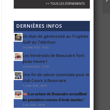
>> TOUS LES ÉVÈNEMENTS
DERNIÈRES INFOS
Un élan de générosité au Trophée
Golf du Téléthon
24 juillet 2026 - 14:33
Les Vendredis de Beaucaire font
peau neuve !
24 juillet 2026 - 12:44
Une fin de saison conviviale pour le
club Courir à Beaucaire
7 juillet 2026 - 08:50
𝐋𝐞𝐬 𝐚𝐫𝐞̀𝐧𝐞𝐬 𝐝𝐞 𝐁𝐞𝐚𝐮𝐜𝐚𝐢𝐫𝐞 𝐚𝐜𝐜𝐮𝐞𝐢𝐥𝐥𝐞𝐧𝐭
𝐥𝐞𝐬 𝐩𝐫𝐞𝐦𝐢𝐞̀𝐫𝐞𝐬 𝐜𝐨𝐮𝐫𝐬𝐞𝐬 𝐝’𝐞́𝐜𝐨𝐥𝐞 𝐭𝐚𝐮𝐫𝐢𝐧𝐞 !
2 juin 2026 - 09:56