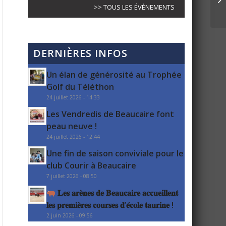
>> TOUS LES ÉVÈNEMENTS
DERNIÈRES INFOS
Un élan de générosité au Trophée
Golf du Téléthon
24 juillet 2026 - 14:33
Les Vendredis de Beaucaire font
peau neuve !
24 juillet 2026 - 12:44
Une fin de saison conviviale pour le
club Courir à Beaucaire
7 juillet 2026 - 08:50
𝐋𝐞𝐬 𝐚𝐫𝐞̀𝐧𝐞𝐬 𝐝𝐞 𝐁𝐞𝐚𝐮𝐜𝐚𝐢𝐫𝐞 𝐚𝐜𝐜𝐮𝐞𝐢𝐥𝐥𝐞𝐧𝐭
𝐥𝐞𝐬 𝐩𝐫𝐞𝐦𝐢𝐞̀𝐫𝐞𝐬 𝐜𝐨𝐮𝐫𝐬𝐞𝐬 𝐝’𝐞́𝐜𝐨𝐥𝐞 𝐭𝐚𝐮𝐫𝐢𝐧𝐞 !
2 juin 2026 - 09:56