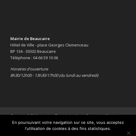
Mairie de Beaucaire
Hôtel de Ville - place Georges Clemenceau
BP 134 - 30302 Beaucaire
Téléphone : 04 66 59 10 06
Horaires d'ouverture
8h30/12h00 - 13h30/17h00 (du lundi au vendredi)
Copyright © 2016 -
Le site officiel de la ville de Beaucaire
-
Mentions
légales
En poursuivant votre navigation sur ce site, vous acceptez
l'utilisation de cookies à des fins statistiques.