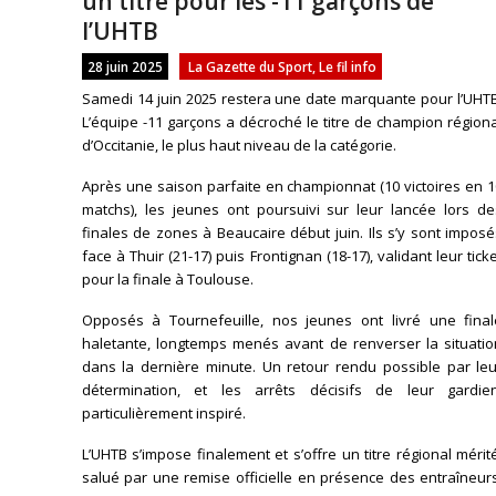
un titre pour les -11 garçons de
l’UHTB
28 juin 2025
La Gazette du Sport
,
Le fil info
Samedi 14 juin 2025 restera une date marquante pour l’UHTB
L’équipe -11 garçons a décroché le titre de champion région
d’Occitanie, le plus haut niveau de la catégorie.
Après une saison parfaite en championnat (10 victoires en 
matchs), les jeunes ont poursuivi sur leur lancée lors de
finales de zones à Beaucaire début juin. Ils s’y sont impos
face à Thuir (21-17) puis Frontignan (18-17), validant leur tick
pour la finale à Toulouse.
Opposés à Tournefeuille, nos jeunes ont livré une final
haletante, longtemps menés avant de renverser la situatio
dans la dernière minute. Un retour rendu possible par leu
détermination, et les arrêts décisifs de leur gardien
particulièrement inspiré.
L’UHTB s’impose finalement et s’offre un titre régional mérit
salué par une remise officielle en présence des entraîneur