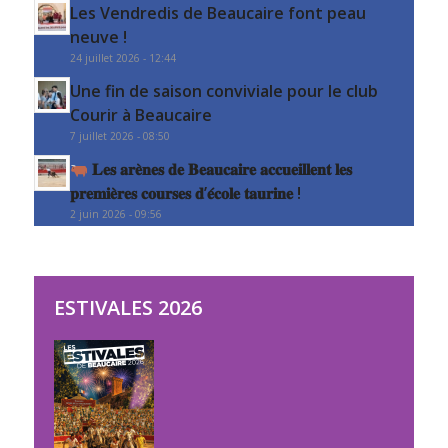
Les Vendredis de Beaucaire font peau
neuve !
24 juillet 2026 - 12:44
Une fin de saison conviviale pour le club
Courir à Beaucaire
7 juillet 2026 - 08:50
𝐋𝐞𝐬 𝐚𝐫𝐞̀𝐧𝐞𝐬 𝐝𝐞 𝐁𝐞𝐚𝐮𝐜𝐚𝐢𝐫𝐞 𝐚𝐜𝐜𝐮𝐞𝐢𝐥𝐥𝐞𝐧𝐭 𝐥𝐞𝐬
𝐩𝐫𝐞𝐦𝐢𝐞̀𝐫𝐞𝐬 𝐜𝐨𝐮𝐫𝐬𝐞𝐬 𝐝’𝐞́𝐜𝐨𝐥𝐞 𝐭𝐚𝐮𝐫𝐢𝐧𝐞 !
2 juin 2026 - 09:56
ESTIVALES 2026