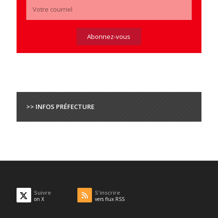
>> INFOS PRÉFECTURE
Suivre
S'inscrire
on X
vers flux RSS