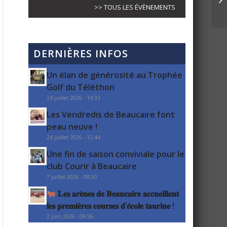
>> TOUS LES ÉVÈNEMENTS
DERNIÈRES INFOS
Un élan de générosité au Trophée
Golf du Téléthon
24 juillet 2026 - 14:33
Les Vendredis de Beaucaire font
peau neuve !
24 juillet 2026 - 12:44
Une fin de saison conviviale pour le
club Courir à Beaucaire
7 juillet 2026 - 08:50
𝐋𝐞𝐬 𝐚𝐫𝐞̀𝐧𝐞𝐬 𝐝𝐞 𝐁𝐞𝐚𝐮𝐜𝐚𝐢𝐫𝐞 𝐚𝐜𝐜𝐮𝐞𝐢𝐥𝐥𝐞𝐧𝐭
𝐥𝐞𝐬 𝐩𝐫𝐞𝐦𝐢𝐞̀𝐫𝐞𝐬 𝐜𝐨𝐮𝐫𝐬𝐞𝐬 𝐝’𝐞́𝐜𝐨𝐥𝐞 𝐭𝐚𝐮𝐫𝐢𝐧𝐞 !
2 juin 2026 - 09:56