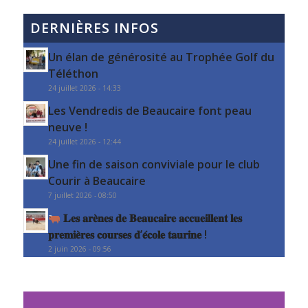
DERNIÈRES INFOS
Un élan de générosité au Trophée Golf du
Téléthon
24 juillet 2026 - 14:33
Les Vendredis de Beaucaire font peau
neuve !
24 juillet 2026 - 12:44
Une fin de saison conviviale pour le club
Courir à Beaucaire
7 juillet 2026 - 08:50
𝐋𝐞𝐬 𝐚𝐫𝐞̀𝐧𝐞𝐬 𝐝𝐞 𝐁𝐞𝐚𝐮𝐜𝐚𝐢𝐫𝐞 𝐚𝐜𝐜𝐮𝐞𝐢𝐥𝐥𝐞𝐧𝐭 𝐥𝐞𝐬
𝐩𝐫𝐞𝐦𝐢𝐞̀𝐫𝐞𝐬 𝐜𝐨𝐮𝐫𝐬𝐞𝐬 𝐝’𝐞́𝐜𝐨𝐥𝐞 𝐭𝐚𝐮𝐫𝐢𝐧𝐞 !
2 juin 2026 - 09:56