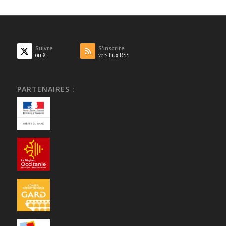
Suivre
S'inscrire
on X
vers flux RSS
PARTENAIRES :