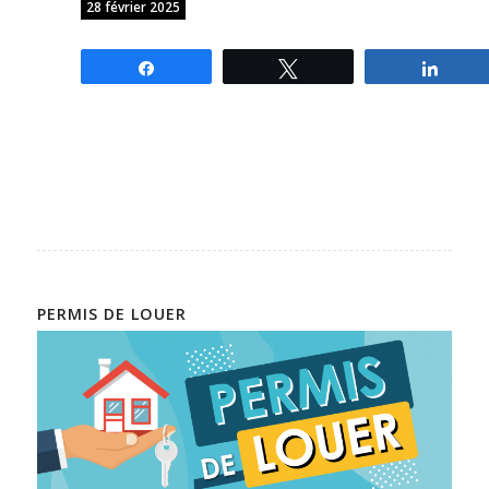
28 février 2025
Partagez
Tweetez
Parta
PERMIS DE LOUER