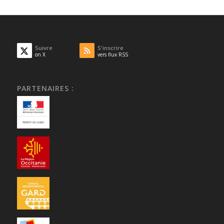
Suivre
S'inscrire
on X
vers flux RSS
PARTENAIRES :