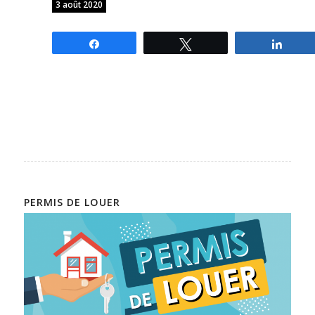
3 août 2020
Partagez
Tweetez
Parta
PERMIS DE LOUER