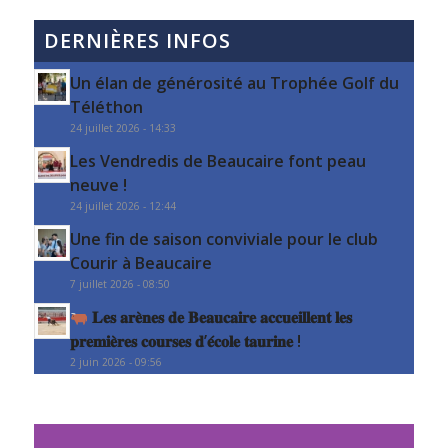
DERNIÈRES INFOS
Un élan de générosité au Trophée Golf du
Téléthon
24 juillet 2026 - 14:33
Les Vendredis de Beaucaire font peau
neuve !
24 juillet 2026 - 12:44
Une fin de saison conviviale pour le club
Courir à Beaucaire
7 juillet 2026 - 08:50
𝐋𝐞𝐬 𝐚𝐫𝐞̀𝐧𝐞𝐬 𝐝𝐞 𝐁𝐞𝐚𝐮𝐜𝐚𝐢𝐫𝐞 𝐚𝐜𝐜𝐮𝐞𝐢𝐥𝐥𝐞𝐧𝐭 𝐥𝐞𝐬
𝐩𝐫𝐞𝐦𝐢𝐞̀𝐫𝐞𝐬 𝐜𝐨𝐮𝐫𝐬𝐞𝐬 𝐝’𝐞́𝐜𝐨𝐥𝐞 𝐭𝐚𝐮𝐫𝐢𝐧𝐞 !
2 juin 2026 - 09:56