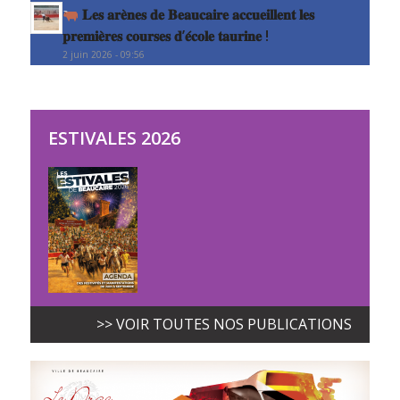
𝐋𝐞𝐬 𝐚𝐫𝐞̀𝐧𝐞𝐬 𝐝𝐞 𝐁𝐞𝐚𝐮𝐜𝐚𝐢𝐫𝐞 𝐚𝐜𝐜𝐮𝐞𝐢𝐥𝐥𝐞𝐧𝐭 𝐥𝐞𝐬
𝐩𝐫𝐞𝐦𝐢𝐞̀𝐫𝐞𝐬 𝐜𝐨𝐮𝐫𝐬𝐞𝐬 𝐝’𝐞́𝐜𝐨𝐥𝐞 𝐭𝐚𝐮𝐫𝐢𝐧𝐞 !
2 juin 2026 - 09:56
ESTIVALES 2026
>> VOIR TOUTES NOS PUBLICATIONS