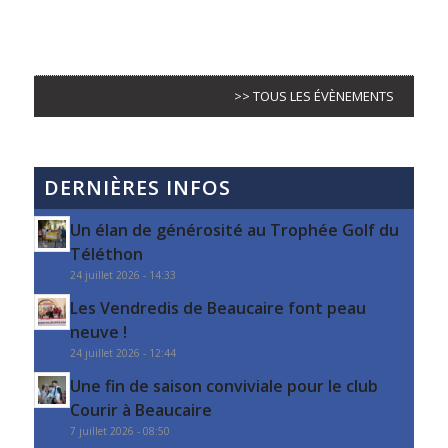
>> TOUS LES ÉVÈNEMENTS
DERNIÈRES INFOS
Un élan de générosité au Trophée Golf du
Téléthon
24 juillet 2026 - 14:33
Les Vendredis de Beaucaire font peau
neuve !
24 juillet 2026 - 12:44
Une fin de saison conviviale pour le club
Courir à Beaucaire
7 juillet 2026 - 08:50