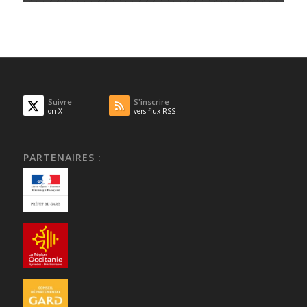
Suivre
S'inscrire
on X
vers flux RSS
PARTENAIRES :