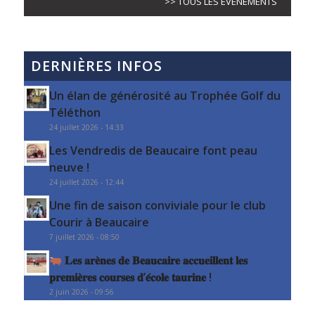
>> TOUS LES ÉVÈNEMENTS
DERNIÈRES INFOS
Un élan de générosité au Trophée Golf du
Téléthon
24 juillet 2026 - 14:33
Les Vendredis de Beaucaire font peau
neuve !
24 juillet 2026 - 12:44
Une fin de saison conviviale pour le club
Courir à Beaucaire
7 juillet 2026 - 08:50
𝐋𝐞𝐬 𝐚𝐫𝐞̀𝐧𝐞𝐬 𝐝𝐞 𝐁𝐞𝐚𝐮𝐜𝐚𝐢𝐫𝐞 𝐚𝐜𝐜𝐮𝐞𝐢𝐥𝐥𝐞𝐧𝐭 𝐥𝐞𝐬
𝐩𝐫𝐞𝐦𝐢𝐞̀𝐫𝐞𝐬 𝐜𝐨𝐮𝐫𝐬𝐞𝐬 𝐝’𝐞́𝐜𝐨𝐥𝐞 𝐭𝐚𝐮𝐫𝐢𝐧𝐞 !
2 juin 2026 - 09:56