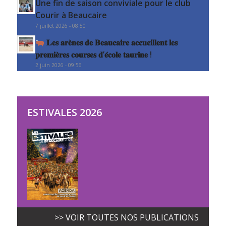
Une fin de saison conviviale pour le club
Courir à Beaucaire
7 juillet 2026 - 08:50
𝐋𝐞𝐬 𝐚𝐫𝐞̀𝐧𝐞𝐬 𝐝𝐞 𝐁𝐞𝐚𝐮𝐜𝐚𝐢𝐫𝐞 𝐚𝐜𝐜𝐮𝐞𝐢𝐥𝐥𝐞𝐧𝐭 𝐥𝐞𝐬
𝐩𝐫𝐞𝐦𝐢𝐞̀𝐫𝐞𝐬 𝐜𝐨𝐮𝐫𝐬𝐞𝐬 𝐝’𝐞́𝐜𝐨𝐥𝐞 𝐭𝐚𝐮𝐫𝐢𝐧𝐞 !
2 juin 2026 - 09:56
ESTIVALES 2026
>> VOIR TOUTES NOS PUBLICATIONS