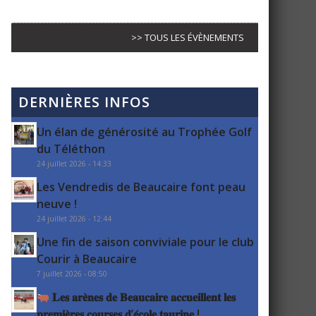
>> TOUS LES ÉVÈNEMENTS
DERNIÈRES INFOS
Un élan de générosité au Trophée Golf
du Téléthon
24 juillet 2026 - 14:33
Les Vendredis de Beaucaire font peau
neuve !
24 juillet 2026 - 12:44
Une fin de saison conviviale pour le club
Courir à Beaucaire
7 juillet 2026 - 08:50
𝐋𝐞𝐬 𝐚𝐫𝐞̀𝐧𝐞𝐬 𝐝𝐞 𝐁𝐞𝐚𝐮𝐜𝐚𝐢𝐫𝐞 𝐚𝐜𝐜𝐮𝐞𝐢𝐥𝐥𝐞𝐧𝐭 𝐥𝐞𝐬
𝐩𝐫𝐞𝐦𝐢𝐞̀𝐫𝐞𝐬 𝐜𝐨𝐮𝐫𝐬𝐞𝐬 𝐝’𝐞́𝐜𝐨𝐥𝐞 𝐭𝐚𝐮𝐫𝐢𝐧𝐞 !