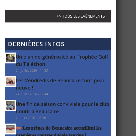
>> TOUS LES ÉVÈNEMENTS
DERNIÈRES INFOS
Un élan de générosité au Trophée Golf
du Téléthon
24 juillet 2026 - 14:33
Les Vendredis de Beaucaire font peau
neuve !
24 juillet 2026 - 12:44
Une fin de saison conviviale pour le club
Courir à Beaucaire
7 juillet 2026 - 08:50
𝐋𝐞𝐬 𝐚𝐫𝐞̀𝐧𝐞𝐬 𝐝𝐞 𝐁𝐞𝐚𝐮𝐜𝐚𝐢𝐫𝐞 𝐚𝐜𝐜𝐮𝐞𝐢𝐥𝐥𝐞𝐧𝐭 𝐥𝐞𝐬
𝐩𝐫𝐞𝐦𝐢𝐞̀𝐫𝐞𝐬 𝐜𝐨𝐮𝐫𝐬𝐞𝐬 𝐝’𝐞́𝐜𝐨𝐥𝐞 𝐭𝐚𝐮𝐫𝐢𝐧𝐞 !