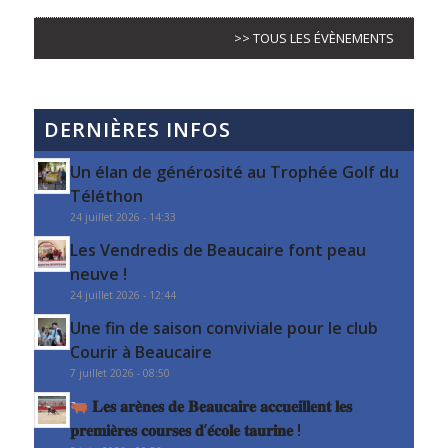
>> TOUS LES ÉVÈNEMENTS
DERNIÈRES INFOS
Un élan de générosité au Trophée Golf du
Téléthon
24 juillet 2026 - 14:33
Les Vendredis de Beaucaire font peau
neuve !
24 juillet 2026 - 12:44
Une fin de saison conviviale pour le club
Courir à Beaucaire
7 juillet 2026 - 08:50
𝐋𝐞𝐬 𝐚𝐫𝐞̀𝐧𝐞𝐬 𝐝𝐞 𝐁𝐞𝐚𝐮𝐜𝐚𝐢𝐫𝐞 𝐚𝐜𝐜𝐮𝐞𝐢𝐥𝐥𝐞𝐧𝐭 𝐥𝐞𝐬
𝐩𝐫𝐞𝐦𝐢𝐞̀𝐫𝐞𝐬 𝐜𝐨𝐮𝐫𝐬𝐞𝐬 𝐝’𝐞́𝐜𝐨𝐥𝐞 𝐭𝐚𝐮𝐫𝐢𝐧𝐞 !