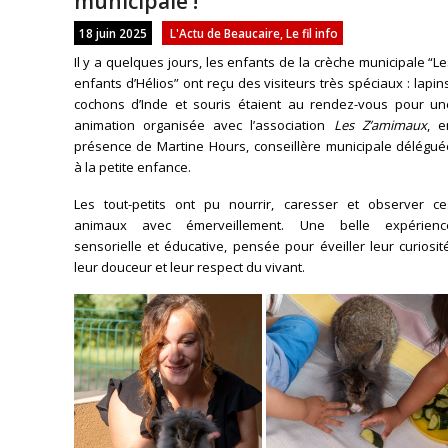
municipale !
18 juin 2025
L'Actu de Beaucaire
,
Le fil info
Il y a quelques jours, les enfants de la crèche municipale “L
enfants d’Hélios” ont reçu des visiteurs très spéciaux : lapin
cochons d’Inde et souris étaient au rendez-vous pour un
animation organisée avec l’association
Les Z’amimaux
, e
présence de Martine Hours, conseillère municipale délégué
à la petite enfance.
Les tout-petits ont pu nourrir, caresser et observer ce
animaux avec émerveillement. Une belle expérienc
sensorielle et éducative, pensée pour éveiller leur curiosit
leur douceur et leur respect du vivant.