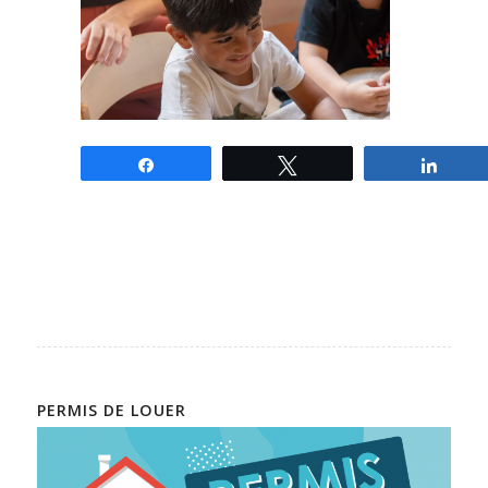
Partagez
Tweetez
Parta
PERMIS DE LOUER