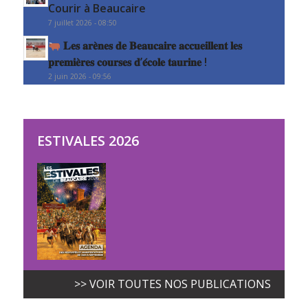
Courir à Beaucaire
7 juillet 2026 - 08:50
𝐋𝐞𝐬 𝐚𝐫𝐞̀𝐧𝐞𝐬 𝐝𝐞 𝐁𝐞𝐚𝐮𝐜𝐚𝐢𝐫𝐞 𝐚𝐜𝐜𝐮𝐞𝐢𝐥𝐥𝐞𝐧𝐭 𝐥𝐞𝐬
𝐩𝐫𝐞𝐦𝐢𝐞̀𝐫𝐞𝐬 𝐜𝐨𝐮𝐫𝐬𝐞𝐬 𝐝’𝐞́𝐜𝐨𝐥𝐞 𝐭𝐚𝐮𝐫𝐢𝐧𝐞 !
2 juin 2026 - 09:56
ESTIVALES 2026
>> VOIR TOUTES NOS PUBLICATIONS