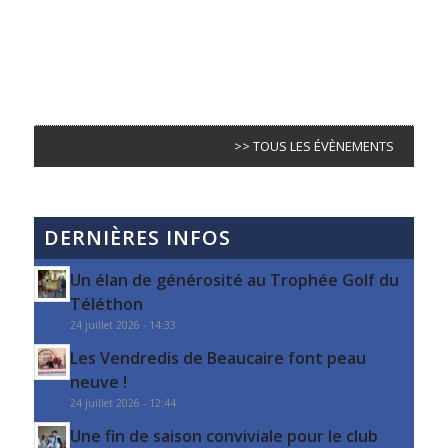
>> TOUS LES ÉVÈNEMENTS
DERNIÈRES INFOS
Un élan de générosité au Trophée Golf du
Téléthon
24 juillet 2026 - 14:33
Les Vendredis de Beaucaire font peau
neuve !
24 juillet 2026 - 12:44
Une fin de saison conviviale pour le club