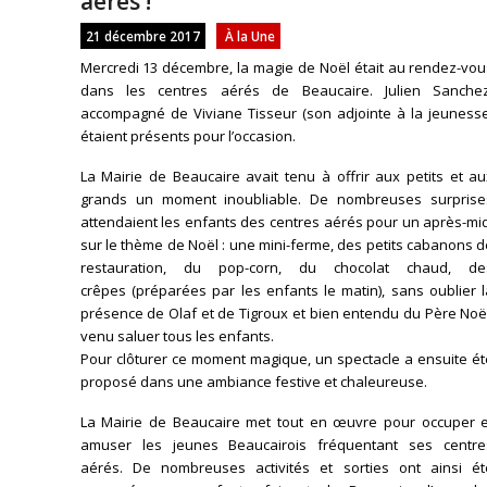
aérés !
21 décembre 2017
À la Une
M
ercredi
13
décembre
, la magie de Noël était au rendez-vo
dans les centres aérés de Beaucaire. Julien Sanchez
accompagné de Viviane Tisseur (son adjointe à la jeunesse
étaient présents pour l’occasion.
La Mairie de Beaucaire
avait tenu
à offrir aux petits et a
grands un moment inoubliable. De nombreuses surprise
attendaient les enfants des centres aérés pour un après-mi
sur le thème de Noël : une mini-ferme, des petits cabanons 
restauration, du pop-corn, du chocolat chaud, de
crêpes
(préparées par les enfants le matin)
, sans oublier 
présence
de Olaf
et de
Tigroux
et bien entendu du Père Noël
venu saluer tous les enfants.
Pour clôturer ce moment magique, un spectacle a ensuite ét
proposé dans une ambiance festive et chaleureuse.
La Mairie de Beaucaire met tout en œuvre pour occuper e
amuser les jeunes Beaucairois fréquentant ses centre
aérés. De nombreuses activités et sorties ont ainsi ét