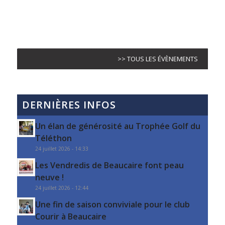
>> TOUS LES ÉVÈNEMENTS
DERNIÈRES INFOS
Un élan de générosité au Trophée Golf du
Téléthon
24 juillet 2026 - 14:33
Les Vendredis de Beaucaire font peau
neuve !
24 juillet 2026 - 12:44
Une fin de saison conviviale pour le club
Courir à Beaucaire