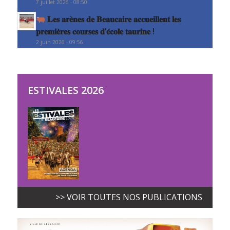
7 juillet 2026 - 08:50
𝐋𝐞𝐬 𝐚𝐫𝐞̀𝐧𝐞𝐬 𝐝𝐞 𝐁𝐞𝐚𝐮𝐜𝐚𝐢𝐫𝐞 𝐚𝐜𝐜𝐮𝐞𝐢𝐥𝐥𝐞𝐧𝐭 𝐥𝐞𝐬
𝐩𝐫𝐞𝐦𝐢𝐞̀𝐫𝐞𝐬 𝐜𝐨𝐮𝐫𝐬𝐞𝐬 𝐝’𝐞́𝐜𝐨𝐥𝐞 𝐭𝐚𝐮𝐫𝐢𝐧𝐞 !
2 juin 2026 - 09:56
ESTIVALES 2026
>> VOIR TOUTES NOS PUBLICATIONS