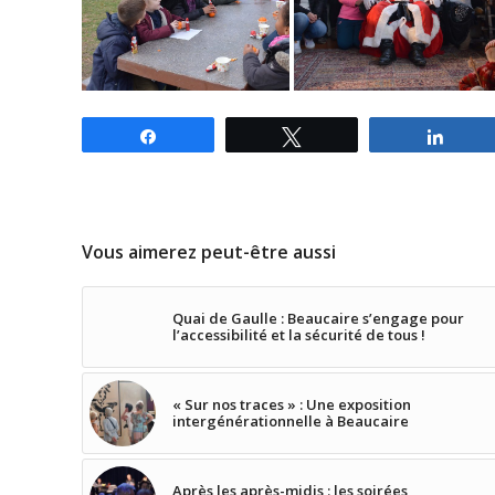
Partagez
Tweetez
Parta
Vous aimerez peut-être aussi
Quai de Gaulle : Beaucaire s’engage pour
l’accessibilité et la sécurité de tous !
« Sur nos traces » : Une exposition
intergénérationnelle à Beaucaire
Après les après-midis : les soirées