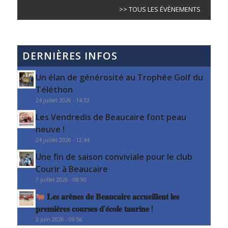
>> TOUS LES ÉVÈNEMENTS
DERNIÈRES INFOS
Un élan de générosité au Trophée Golf du
Téléthon
24 juillet 2026 - 14:33
Les Vendredis de Beaucaire font peau
neuve !
24 juillet 2026 - 12:44
Une fin de saison conviviale pour le club
Courir à Beaucaire
7 juillet 2026 - 08:50
𝐋𝐞𝐬 𝐚𝐫𝐞̀𝐧𝐞𝐬 𝐝𝐞 𝐁𝐞𝐚𝐮𝐜𝐚𝐢𝐫𝐞 𝐚𝐜𝐜𝐮𝐞𝐢𝐥𝐥𝐞𝐧𝐭 𝐥𝐞𝐬
𝐩𝐫𝐞𝐦𝐢𝐞̀𝐫𝐞𝐬 𝐜𝐨𝐮𝐫𝐬𝐞𝐬 𝐝’𝐞́𝐜𝐨𝐥𝐞 𝐭𝐚𝐮𝐫𝐢𝐧𝐞 !
2 juin 2026 - 09:56