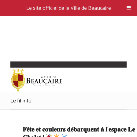
Le site officiel de la Ville de Beaucaire
Le fil info
𝐅𝐞̂𝐭𝐞 𝐞𝐭 𝐜𝐨𝐮𝐥𝐞𝐮𝐫𝐬 𝐝𝐞́𝐛𝐚𝐫𝐪𝐮𝐞𝐧𝐭 𝐚̀ 𝐥’𝐞𝐬𝐩𝐚𝐜𝐞 𝐋𝐞