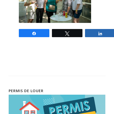
Partagez
Tweetez
Parta
PERMIS DE LOUER