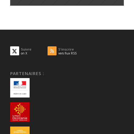
Suivre
S'inscrire
on X
vers flux RSS
PARTENAIRES :