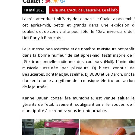
𝐂𝐡𝐚𝐥𝐞𝐭 !
18 mai 2025
À la Une
,
L'Actu de Beaucaire
,
Le fil info
La très attendue Holi Party de l’espace Le Chalet a rassembl
cet après-midi, petits et grands dans une explosion d
couleurs et de convivialité pour fêter le 10e anniversaire de 
Holi Party à Beaucaire.
La jeunesse beaucairoise et de nombreux visiteurs ont profi
dans la bonne humeur de cet après-midi festif inspiré de l
fête traditionnelle indienne des couleurs (Holi). L’animati
musicale, assurée par plusieurs DJ biens connus de
Beaucairois, dont Max Jausselme, DJ BUBU et Le Daron, ont fa
danser la foule au rythme de la musique électro tout au lo
de la journée.
Karine Bauer, conseillère municipale, est venue saluer le
gérants de l’établissement, soulignant ainsi le soutien de 
municipalité à ce rendez-vous incontournable.