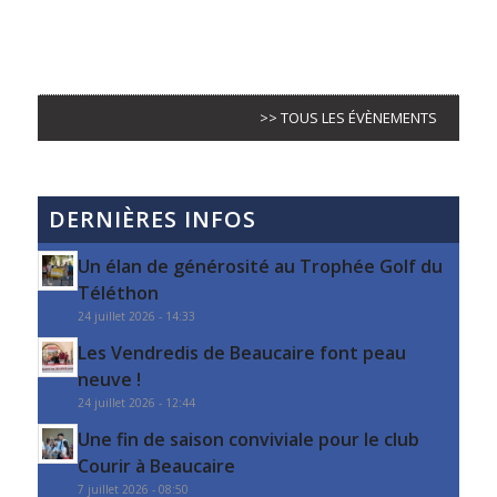
>> TOUS LES ÉVÈNEMENTS
DERNIÈRES INFOS
Un élan de générosité au Trophée Golf du
Téléthon
24 juillet 2026 - 14:33
Les Vendredis de Beaucaire font peau
neuve !
24 juillet 2026 - 12:44
Une fin de saison conviviale pour le club
Courir à Beaucaire
7 juillet 2026 - 08:50