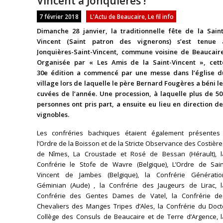
Vincent à Jonquières !
7 février 2018
L'Actu de Beaucaire
,
Le fil info
Dimanche 28 janvier, la traditionnelle fête de la Saint
Vincent (Saint patron des vignerons) s’est tenue 
Jonquières-Saint-Vincent, commune voisine de Beaucaire
Organisée par « Les Amis de la Saint-Vincent », cett
30e édition a commencé par une messe dans l’église d
village lors de laquelle le père Bernard Fougères a béni l
cuvées de l’année. Une procession, à laquelle plus de 50
personnes ont pris part, a ensuite eu lieu en direction de
vignobles.
Les confréries bachiques étaient également présentes 
l’Ordre de la Boisson et de la Stricte Observance des Costièr
de Nîmes, La Croustade et Rosé de Bessan (Hérault), l
Confrérie le Stofe de Wavre (Belgique), L’Ordre de Sain
Vincent de Jambes (Belgique), la Confrérie Génératio
Géminian (Aude) , la Confrérie des Jaugeurs de Lirac, l
Confrérie des Gentes Dames de Vatel, la Confrérie de
Chevaliers des Manges Tripes d’Ales, la Confrérie du Doct
Collège des Consuls de Beaucaire et de Terre d’Argence, l