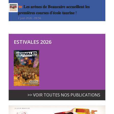
𝐋𝐞𝐬 𝐚𝐫𝐞̀𝐧𝐞𝐬 𝐝𝐞 𝐁𝐞𝐚𝐮𝐜𝐚𝐢𝐫𝐞 𝐚𝐜𝐜𝐮𝐞𝐢𝐥𝐥𝐞𝐧𝐭 𝐥𝐞𝐬
𝐩𝐫𝐞𝐦𝐢𝐞̀𝐫𝐞𝐬 𝐜𝐨𝐮𝐫𝐬𝐞𝐬 𝐝’𝐞́𝐜𝐨𝐥𝐞 𝐭𝐚𝐮𝐫𝐢𝐧𝐞 !
2 juin 2026 - 09:56
ESTIVALES 2026
>> VOIR TOUTES NOS PUBLICATIONS