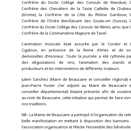
Confrérie du Docte Collège des Consuls de Manduel, l
Confrérie des Chevaliers de la Taste Caillette de Chabeui
(Drome), la Confrérie de la Côte du Rhône Gardoise, l
Confrérie de l’Ordre Bienfaisant des Goute-vin (Suisse), l
Confrérie du Docte Collège des Consuls de Nîmes ainsi que 
Confrérie de la Commanderie Majeure de Tavel.
L’animation musicale était assurée par le Condor et L
Cigaloun, en présence de la Reine d’Arles et de se
demoiselles d’Honneur. Toute la journée a été rythmée pa
des dégustations de vins, l’animation des stands d
producteurs et les interventions de différents orateurs.
Julien Sanchez (Maire de Beaucaire et conseiller régional) 
Jean-Pierre Fuster (1er adjoint au Maire de Beaucaire e
conseiller départemental) étaient présents afin de souteni
au nom de Beaucaire, cette initiative qui permet de faire viv
nos traditions.
NB : La Mairie de Beaucaire a participé à l’organisation de cet
belle manifestation en mettant à disposition des barnums 
l’association organisatrice et félicite l’ensemble des bénévol