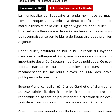
Soulier à Beaucaire
3 novembre 2025
L'Actu de Beaucaire
,
Le fil info
La municipalité de Beaucaire a rendu hommage ce matin
comme chaque 2 novembre, à deux bienfaiteurs qui on
marqué l’histoire de la ville : Eugène Vigne et Henri Soulier.
Une gerbe de fleurs a été déposée sur leurs tombes en sign
de reconnaissance par le Maire de Beaucaire et sa premièr
Adjointe.
Henri Soulier, instituteur de 1905 à 1936 à l’école du Doyenn
créa une bibliothèque et légua, avec son épouse, une somm
importante destinée à soutenir les écoles publiques. Ce ges
donna naissance au Prix Soulier, concours annue
récompensant les meilleurs élèves de CM2 des école
publiques de la commune.
Eugène Vigne, conseiller général du Gard et chef d’entrepri
au XIXᵉ siècle, fit don à la Ville, à sa mort en 1881, d
l’ensemble de sa fortune pour financer la création d’une éco
gratuite et d’un concours honorant les élèves méritants.
Cette hommage annuel rappelle leur engagement en faveu