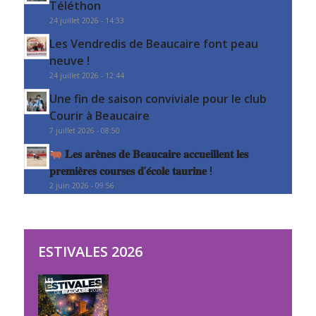
Téléthon
24 juillet 2026 - 14:33
Les Vendredis de Beaucaire font peau
neuve !
24 juillet 2026 - 12:44
Une fin de saison conviviale pour le club
Courir à Beaucaire
7 juillet 2026 - 08:50
𝐋𝐞𝐬 𝐚𝐫𝐞̀𝐧𝐞𝐬 𝐝𝐞 𝐁𝐞𝐚𝐮𝐜𝐚𝐢𝐫𝐞 𝐚𝐜𝐜𝐮𝐞𝐢𝐥𝐥𝐞𝐧𝐭 𝐥𝐞𝐬
𝐩𝐫𝐞𝐦𝐢𝐞̀𝐫𝐞𝐬 𝐜𝐨𝐮𝐫𝐬𝐞𝐬 𝐝’𝐞́𝐜𝐨𝐥𝐞 𝐭𝐚𝐮𝐫𝐢𝐧𝐞 !
2 juin 2026 - 09:56
ESTIVALES 2026