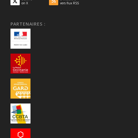
on X
vers flux RSS
PARTENAIRES :