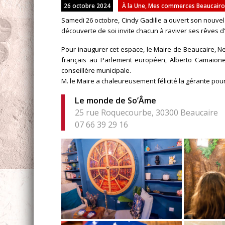
26 octobre 2024
À la Une
,
Mes commerces Beaucairois :
Samedi 26 octobre, Cindy Gadille a ouvert son nouve
découverte de soi invite chacun à raviver ses rêves d’
Pour inaugurer cet espace, le Maire de Beaucaire, N
français au Parlement européen, Alberto Camaione
conseillère municipale.
M. le Maire a chaleureusement félicité la gérante po
Le monde de So’Âme
25 rue Roquecourbe, 30300 Beaucaire
07 66 39 29 16