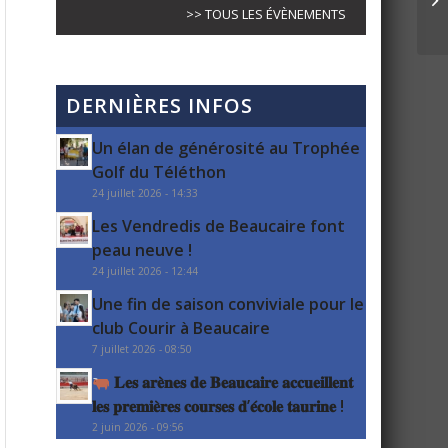
>> TOUS LES ÉVÈNEMENTS
DERNIÈRES INFOS
Un élan de générosité au Trophée
Golf du Téléthon
24 juillet 2026 - 14:33
Les Vendredis de Beaucaire font
peau neuve !
24 juillet 2026 - 12:44
Une fin de saison conviviale pour le
club Courir à Beaucaire
7 juillet 2026 - 08:50
𝐋𝐞𝐬 𝐚𝐫𝐞̀𝐧𝐞𝐬 𝐝𝐞 𝐁𝐞𝐚𝐮𝐜𝐚𝐢𝐫𝐞 𝐚𝐜𝐜𝐮𝐞𝐢𝐥𝐥𝐞𝐧𝐭
𝐥𝐞𝐬 𝐩𝐫𝐞𝐦𝐢𝐞̀𝐫𝐞𝐬 𝐜𝐨𝐮𝐫𝐬𝐞𝐬 𝐝’𝐞́𝐜𝐨𝐥𝐞 𝐭𝐚𝐮𝐫𝐢𝐧𝐞 !
2 juin 2026 - 09:56