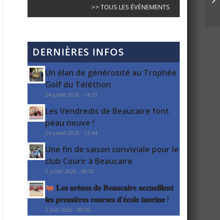
>> TOUS LES ÉVÈNEMENTS
DERNIÈRES INFOS
Un élan de générosité au Trophée
Golf du Téléthon
24 juillet 2026 - 14:33
Les Vendredis de Beaucaire font
peau neuve !
24 juillet 2026 - 12:44
Une fin de saison conviviale pour le
club Courir à Beaucaire
7 juillet 2026 - 08:50
𝐋𝐞𝐬 𝐚𝐫𝐞̀𝐧𝐞𝐬 𝐝𝐞 𝐁𝐞𝐚𝐮𝐜𝐚𝐢𝐫𝐞 𝐚𝐜𝐜𝐮𝐞𝐢𝐥𝐥𝐞𝐧𝐭
𝐥𝐞𝐬 𝐩𝐫𝐞𝐦𝐢𝐞̀𝐫𝐞𝐬 𝐜𝐨𝐮𝐫𝐬𝐞𝐬 𝐝’𝐞́𝐜𝐨𝐥𝐞 𝐭𝐚𝐮𝐫𝐢𝐧𝐞 !
2 juin 2026 - 09:56