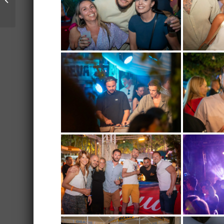
Beaucaire pendant
l’été !