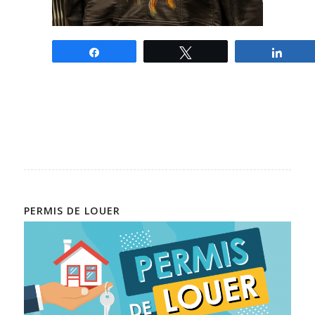
Partagez
Tweetez
Parta
PERMIS DE LOUER