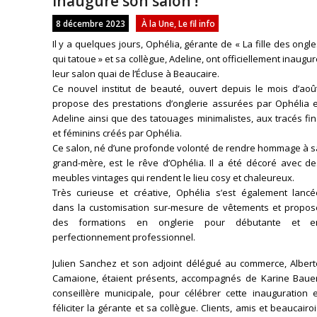
inauguré son salon !
8 décembre 2023
À la Une
,
Le fil info
Il y a quelques jours, Ophélia, gérante de « La fille des ongl
qui tatoue » et sa collègue, Adeline, ont officiellement inaugu
leur salon quai de l’Écluse à Beaucaire.
Ce nouvel institut de beauté, ouvert depuis le mois d’août
propose des prestations d’onglerie assurées par Ophélia e
Adeline ainsi que des tatouages minimalistes, aux tracés fi
et féminins créés par Ophélia.
Ce salon, né d’une profonde volonté de rendre hommage à s
grand-mère, est le rêve d’Ophélia. Il a été décoré avec de
meubles vintages qui rendent le lieu cosy et chaleureux.
Très curieuse et créative, Ophélia s’est également lancé
dans la customisation sur-mesure de vêtements et propos
des formations en onglerie pour débutante et e
perfectionnement professionnel.
Julien Sanchez et son adjoint délégué au commerce, Albert
Camaione, étaient présents, accompagnés de Karine Bauer
conseillère municipale, pour célébrer cette inauguration e
féliciter la gérante et sa collègue. Clients, amis et beaucairo