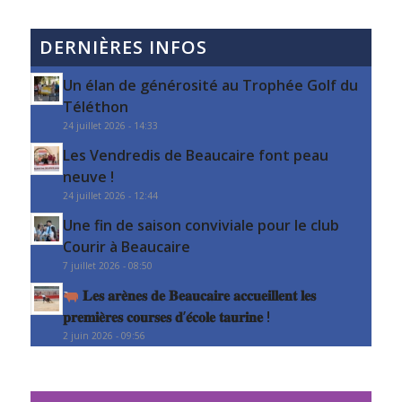
DERNIÈRES INFOS
Un élan de générosité au Trophée Golf du
Téléthon
24 juillet 2026 - 14:33
Les Vendredis de Beaucaire font peau
neuve !
24 juillet 2026 - 12:44
Une fin de saison conviviale pour le club
Courir à Beaucaire
7 juillet 2026 - 08:50
𝐋𝐞𝐬 𝐚𝐫𝐞̀𝐧𝐞𝐬 𝐝𝐞 𝐁𝐞𝐚𝐮𝐜𝐚𝐢𝐫𝐞 𝐚𝐜𝐜𝐮𝐞𝐢𝐥𝐥𝐞𝐧𝐭 𝐥𝐞𝐬
𝐩𝐫𝐞𝐦𝐢𝐞̀𝐫𝐞𝐬 𝐜𝐨𝐮𝐫𝐬𝐞𝐬 𝐝’𝐞́𝐜𝐨𝐥𝐞 𝐭𝐚𝐮𝐫𝐢𝐧𝐞 !
2 juin 2026 - 09:56