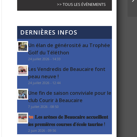
>> TOUS LES ÉVÈNEMENTS
DERNIÈRES INFOS
Un élan de générosité au Trophée
Golf du Téléthon
24 juillet 2026 - 14:33
Les Vendredis de Beaucaire font
peau neuve !
24 juillet 2026 - 12:44
Une fin de saison conviviale pour le
club Courir à Beaucaire
7 juillet 2026 - 08:50
𝐋𝐞𝐬 𝐚𝐫𝐞̀𝐧𝐞𝐬 𝐝𝐞 𝐁𝐞𝐚𝐮𝐜𝐚𝐢𝐫𝐞 𝐚𝐜𝐜𝐮𝐞𝐢𝐥𝐥𝐞𝐧𝐭
𝐥𝐞𝐬 𝐩𝐫𝐞𝐦𝐢𝐞̀𝐫𝐞𝐬 𝐜𝐨𝐮𝐫𝐬𝐞𝐬 𝐝’𝐞́𝐜𝐨𝐥𝐞 𝐭𝐚𝐮𝐫𝐢𝐧𝐞 !
2 juin 2026 - 09:56