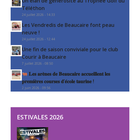
Un élan de générosité au Trophée Golf du
Téléthon
24 juillet 2026 - 14:33
Les Vendredis de Beaucaire font peau
neuve !
24 juillet 2026 - 12:44
Une fin de saison conviviale pour le club
Courir à Beaucaire
7 juillet 2026 - 08:50
𝐋𝐞𝐬 𝐚𝐫𝐞̀𝐧𝐞𝐬 𝐝𝐞 𝐁𝐞𝐚𝐮𝐜𝐚𝐢𝐫𝐞 𝐚𝐜𝐜𝐮𝐞𝐢𝐥𝐥𝐞𝐧𝐭 𝐥𝐞𝐬
𝐩𝐫𝐞𝐦𝐢𝐞̀𝐫𝐞𝐬 𝐜𝐨𝐮𝐫𝐬𝐞𝐬 𝐝’𝐞́𝐜𝐨𝐥𝐞 𝐭𝐚𝐮𝐫𝐢𝐧𝐞 !
2 juin 2026 - 09:56
ESTIVALES 2026