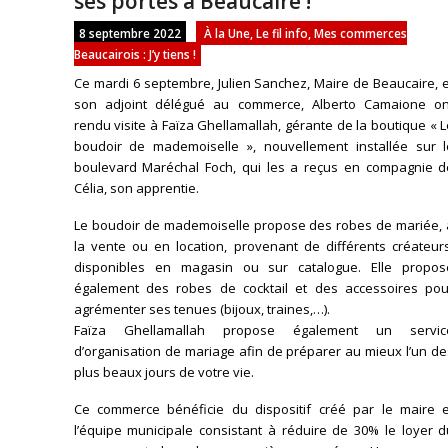
ses portes à Beaucaire !
8 septembre 2022
À la Une
,
Le fil info
,
Mes commerces
Beaucairois : J’y tiens !
Ce mardi 6 septembre, Julien Sanchez, Maire de Beaucaire, 
son adjoint délégué au commerce, Alberto Camaione on
rendu visite à Faïza Ghellamallah, gérante de la boutique « 
boudoir de mademoiselle », nouvellement installée sur l
boulevard Maréchal Foch, qui les a reçus en compagnie d
Célia, son apprentie.
Le boudoir de mademoiselle propose des robes de mariée, 
la vente ou en location, provenant de différents créateurs
disponibles en magasin ou sur catalogue. Elle propos
également des robes de cocktail et des accessoires pou
agrémenter ses tenues (bijoux, traines,…).
Faïza Ghellamallah propose également un servic
d’organisation de mariage afin de préparer au mieux l’un d
plus beaux jours de votre vie.
Ce commerce bénéficie du dispositif créé par le maire e
l’équipe municipale consistant à réduire de 30% le loyer d