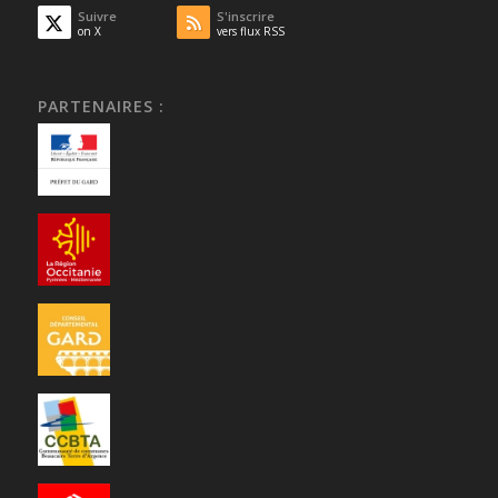
Suivre
S'inscrire
on X
vers flux RSS
PARTENAIRES :